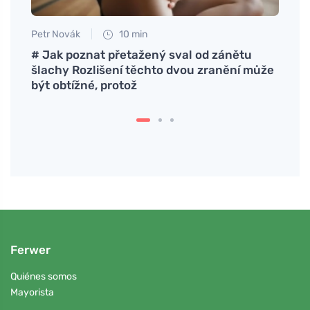
Petr Novák
10 min
Tomáš
ituto
# Jak poznat přetažený sval od zánětu
Delic
šlachy Rozlišení těchto dvou zranění může
salud
být obtížné, protož
Ferwer
Quiénes somos
Mayorista