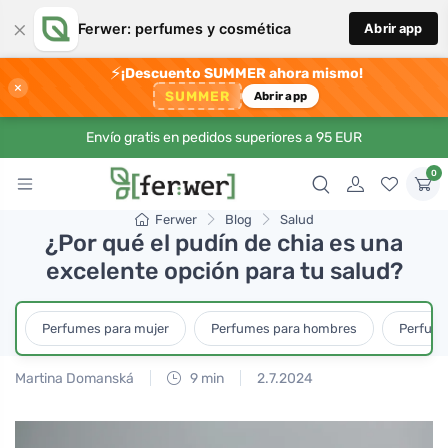
×
Ferwer: perfumes y cosmética
Abrir app
⚡
¡Descuento SUMMER ahora mismo!
×
SUMMER
Abrir app
Envío gratis en pedidos superiores a 95 EUR
0
Ferwer
Blog
Salud
¿Por qué el pudín de chia es una
excelente opción para tu salud?
Perfumes para mujer
Perfumes para hombres
Perfume
Martina Domanská
9 min
2.7.2024