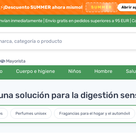
⚡
¡Descuento SUMMER ahora mismo!
SUMMER
Abrir a
envían inmediatamente |
Envío gratis en pedidos superiores a 95 EUR
| C
Mayorista
ro
Cuerpo e higiene
Niños
Hombre
Sal
na solución para la digestión sen
es
Perfumes unisex
Fragancias para el hogar y el automóvil