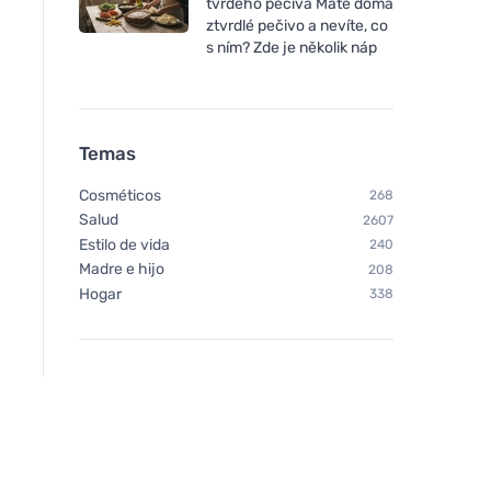
tvrdého pečiva Máte doma
ztvrdlé pečivo a nevíte, co
s ním? Zde je několik náp
Temas
Cosméticos
268
Salud
2607
Estilo de vida
240
Madre e hijo
208
Hogar
338