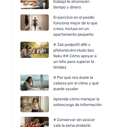
trabajo le ahorrarán
tiempo y dinero
El ejercicio en el pasillo
funciona mejor de lo que
crees, incluso en un
apartamento pequeño
# Jak podpořit dítě v
překonávání studu bez
tlaku ## Cómo apoyar a
un niño para superar la
timidez
# Por qué nos duele la
cabeza por el clima y qué
puede ayudar
Aprenda cómo manejar la
sobrecarga de información
# Conservar sin azúcar
vale la pena probarlo