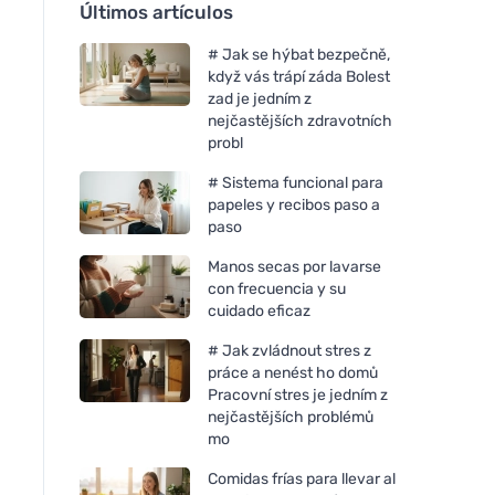
Últimos artículos
# Jak se hýbat bezpečně,
když vás trápí záda Bolest
zad je jedním z
nejčastějších zdravotních
probl
# Sistema funcional para
papeles y recibos paso a
paso
Manos secas por lavarse
con frecuencia y su
cuidado eficaz
# Jak zvládnout stres z
práce a nenést ho domů
Pracovní stres je jedním z
nejčastějších problémů
mo
Comidas frías para llevar al