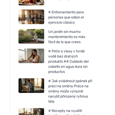
# Entrenamiento para
personas que odian el
ejercicio clásico
Un jardín sin mucho
mantenimiento es más
fácil de lo que crees
# Péče o vlasy v tvrdé
vodě bez drahých
produktů ## Cuidado del
cabello en agua dura sin
productos
# Jak zvládnout spánek při
práci na směny Práce na
směny může výrazně
narušit přirozený rytmus
těla
Vegetology Vitashine
vitamina D3 en comprimidos
# Recepty na využití
1000 iu 60 comprimidos