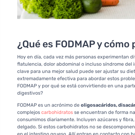
¿Qué es FODMAP y cómo p
Hoy en día, cada vez más personas experimentan di
flatulencia, dolor abdominal o incluso síndrome del i
clave para una mejor salud puede ser ajustar su die
extremadamente efectiva para abordar estos problem
FODMAP y por qué se está convirtiendo en una parte
digestivos?
FODMAP es un acrónimo de
oligosacáridos, disacá
complejos
carbohidratos
se encuentran de forma na
consumimos diariamente. Incluyen azúcares y fibra,
delgado. Si estos carbohidratos no se descompon
en el intestino grueso. Allí entran en contacto con b