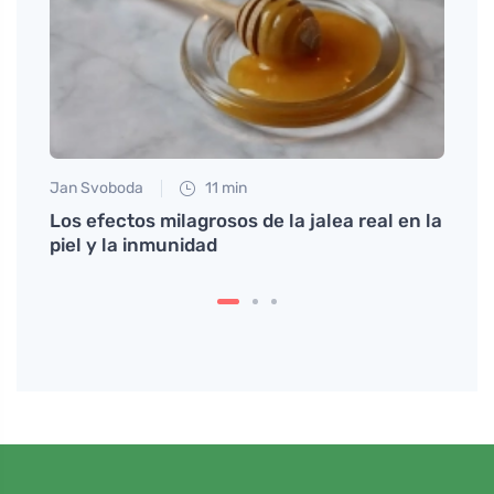
Jan Svoboda
11 min
Petr N
en los
Los efectos milagrosos de la jalea real en la
Apren
piel y la inmunidad
físic