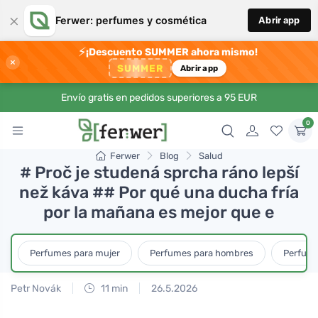
×
Ferwer: perfumes y cosmética
Abrir app
⚡
¡Descuento SUMMER ahora mismo!
×
SUMMER
Abrir app
Envío gratis en pedidos superiores a 95 EUR
0
Ferwer
Blog
Salud
# Proč je studená sprcha ráno lepší
než káva ## Por qué una ducha fría
por la mañana es mejor que e
Perfumes para mujer
Perfumes para hombres
Perfume
Petr Novák
11 min
26.5.2026