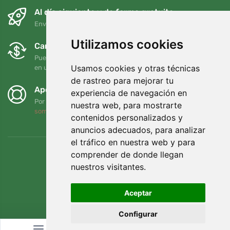
Al día siguiente y de forma gratuita
Envío gratuito para pedidos superiores a 95 EUR
Utilizamos cookies
Cambios y devoluciones gratuitos
Puede devolver o cambiar su pedido en cualquier momento
Usamos cookies y otras técnicas
en un plazo de 90 días
de rastreo para mejorar tu
Apoyamos a Trees.org
experiencia de navegación en
Por cada pedido plantamos un árbol. Leer más
Quiénes
nuestra web, para mostrarte
somos
.
contenidos personalizados y
anuncios adecuados, para analizar
el tráfico en nuestra web y para
comprender de donde llegan
nuestros visitantes.
Aceptar
Configurar