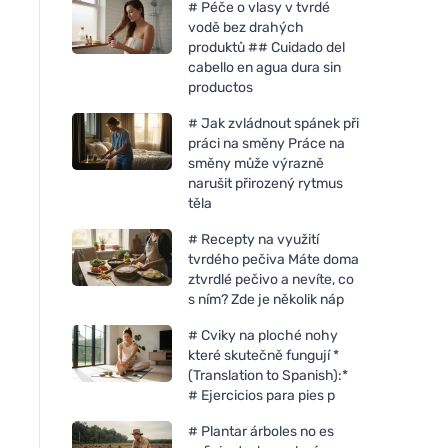
# Péče o vlasy v tvrdé
vodě bez drahých
produktů ## Cuidado del
cabello en agua dura sin
productos
# Jak zvládnout spánek při
práci na směny Práce na
směny může výrazně
narušit přirozený rytmus
těla
# Recepty na využití
tvrdého pečiva Máte doma
ztvrdlé pečivo a nevíte, co
s ním? Zde je několik náp
# Cviky na ploché nohy
které skutečně fungují *
(Translation to Spanish):*
# Ejercicios para pies p
# Plantar árboles no es