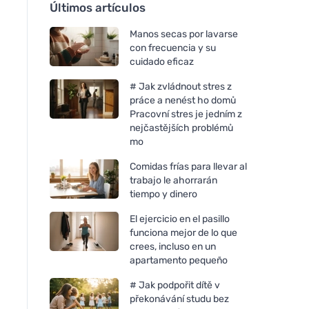
Últimos artículos
Manos secas por lavarse
con frecuencia y su
cuidado eficaz
# Jak zvládnout stres z
práce a nenést ho domů
Pracovní stres je jedním z
nejčastějších problémů
mo
Comidas frías para llevar al
trabajo le ahorrarán
tiempo y dinero
El ejercicio en el pasillo
funciona mejor de lo que
crees, incluso en un
apartamento pequeño
# Jak podpořit dítě v
překonávání studu bez