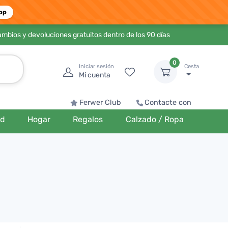
pp
ambios y devoluciones gratuitos dentro de los 90 días
0
Iniciar sesión
Cesta
Mi cuenta
Ferwer Club
Contacte con
ud
Hogar
Regalos
Calzado / Ropa