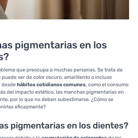
as pigmentarias en los
s?
oblema que preocupa a muchas personas. Se trata de
e puede ser de color oscuro, amarillento o incluso
, desde
hábitos cotidianos comunes
, como el consumo
ás del impacto estético, las manchas pigmentarias en
iente, por lo que no deben subestimarse. ¿Cómo se
enirlas eficazmente?
s pigmentarias en los dientes?
arecer debido a la
acumulación de colorantes
de los