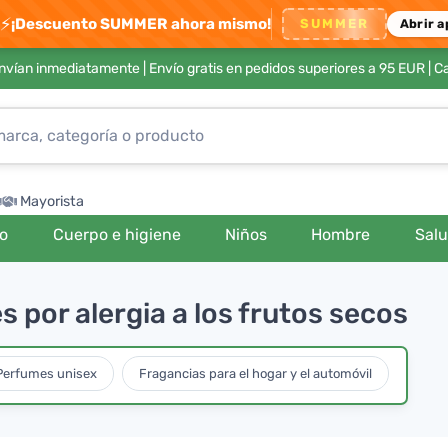
⚡
¡Descuento SUMMER ahora mismo!
SUMMER
Abrir a
envían inmediatamente |
Envío gratis en pedidos superiores a 95 EUR
| C
Mayorista
ro
Cuerpo e higiene
Niños
Hombre
Sal
 por alergia a los frutos secos
Perfumes unisex
Fragancias para el hogar y el automóvil