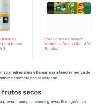
ulsión de
FINO Bolsas de basura
e para bebés
retráctiles Green Life - 60 l
VEG
(10 uds.)
inistrar
adrenalina y llamar a asistencia médica
de
 mínimo contacto con el alérgeno.
s frutos secos
ara prevenir complicaciones graves. El diagnóstico