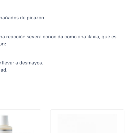
pañados de picazón.
una reacción severa conocida como anafilaxia, que es
on:
e llevar a desmayos.
dad.