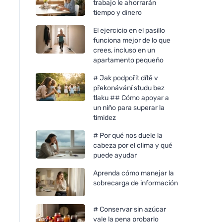
trabajo le ahorrarán
tiempo y dinero
El ejercicio en el pasillo
funciona mejor de lo que
crees, incluso en un
apartamento pequeño
# Jak podpořit dítě v
překonávání studu bez
tlaku ## Cómo apoyar a
un niño para superar la
timidez
# Por qué nos duele la
cabeza por el clima y qué
puede ayudar
Aprenda cómo manejar la
sobrecarga de información
# Conservar sin azúcar
vale la pena probarlo