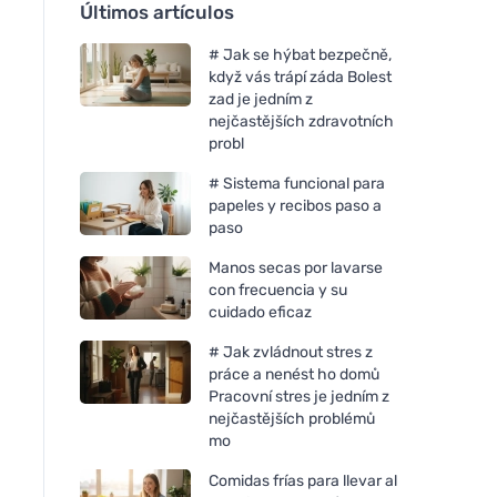
Últimos artículos
# Jak se hýbat bezpečně,
když vás trápí záda Bolest
zad je jedním z
nejčastějších zdravotních
probl
# Sistema funcional para
papeles y recibos paso a
paso
Manos secas por lavarse
con frecuencia y su
cuidado eficaz
# Jak zvládnout stres z
práce a nenést ho domů
Pracovní stres je jedním z
nejčastějších problémů
mo
Comidas frías para llevar al