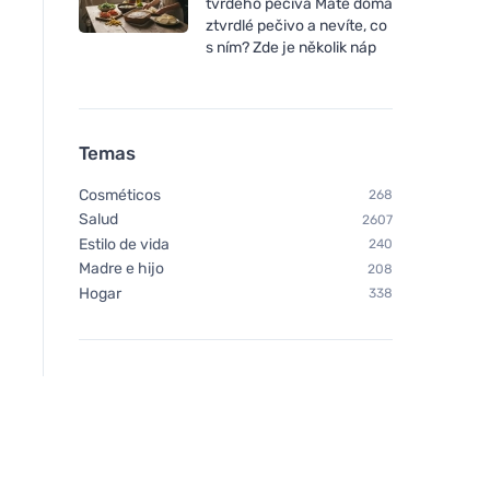
tvrdého pečiva Máte doma
ztvrdlé pečivo a nevíte, co
s ním? Zde je několik náp
Temas
Cosméticos
268
Salud
2607
Estilo de vida
240
Madre e hijo
208
Hogar
338