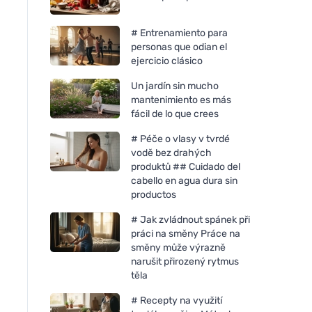
# Entrenamiento para
personas que odian el
ejercicio clásico
Un jardín sin mucho
mantenimiento es más
fácil de lo que crees
# Péče o vlasy v tvrdé
vodě bez drahých
produktů ## Cuidado del
cabello en agua dura sin
productos
# Jak zvládnout spánek při
práci na směny Práce na
směny může výrazně
narušit přirozený rytmus
těla
# Recepty na využití