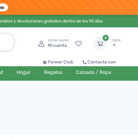
pp
ambios y devoluciones gratuitos dentro de los 90 días
0
Iniciar sesión
Cesta
Mi cuenta
Ferwer Club
Contacte con
ud
Hogar
Regalos
Calzado / Ropa