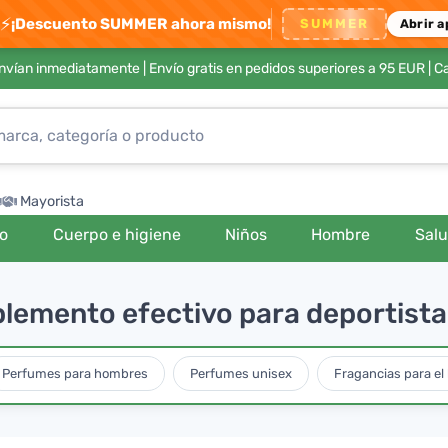
⚡
¡Descuento SUMMER ahora mismo!
SUMMER
Abrir a
envían inmediatamente |
Envío gratis en pedidos superiores a 95 EUR
| C
Mayorista
ro
Cuerpo e higiene
Niños
Hombre
Sal
lemento efectivo para deportista
Perfumes para hombres
Perfumes unisex
Fragancias para el 