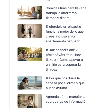
Comidas frías para llevar al
trabajo le ahorrarán
tiempo y dinero
El ejercicio en el pasillo
funciona mejor de lo que
crees, incluso en un
apartamento pequeño
# Jak podpořit dítě v
překonávání studu bez
tlaku ## Cómo apoyar a
un niño para superar la
timidez
# Por qué nos duele la
cabeza por el clima y qué
puede ayudar
Aprenda cómo manejar la
sobrecarga de información