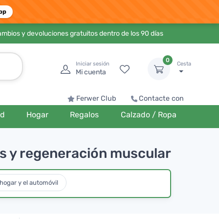
pp
ambios y devoluciones gratuitos dentro de los 90 días
0
Iniciar sesión
Cesta
Mi cuenta
Ferwer Club
Contacte con
ud
Hogar
Regalos
Calzado / Ropa
s y regeneración muscular
hogar y el automóvil