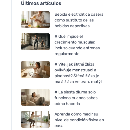
Últimos artículos
Bebida electrolítica casera
como sustituto de las
bebidas deportivas
# Qué impide el
crecimiento muscular,
incluso cuando entrenas
regularmente
# Víte, jak štítná žláza
ovlivňuje menstruaci a
plodnost? Štítná žláza je
malá žláza ve tvaru motýl
# La siesta diurna solo
funciona cuando sabes
cómo hacerla
Aprenda cómo medir su
nivel de condición física en
casa