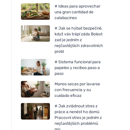
# Ideas para aprovechar
una gran cantidad de
calabacines
# Jak se hýbat bezpečně,
když vás trápí záda Bolest
zad je jedním z
nejčastějších zdravotních
probl
# Sistema funcional para
papeles y recibos paso a
paso
Manos secas por lavarse
con frecuencia y su
cuidado eficaz
# Jak zvládnout stres z
práce a nenést ho domů
Pracovní stres je jedním z
nejčastějších problémů
mo