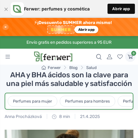
×
Ferwer: perfumes y cosmética
Abrir app
⚡
¡Descuento SUMMER ahora mismo!
×
SUMMER
Abrir app
Envío gratis en pedidos superiores a 95 EUR
0
Ferwer
Blog
Salud
AHA y BHA ácidos son la clave para
una piel más saludable y satisfacción
Perfumes para mujer
Perfumes para hombres
Perfume
Anna Procházková
8 min
21.4.2025