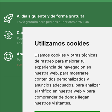
Al día siguiente y de forma gratuita
Envío gratuito para pedidos superiores a 95 EUR
Cambios y devoluciones gratuitos
Puede devolver o cambiar su pedido en cualquier momento
Utilizamos cookies
en un plazo de 90 días
Apoyamos a Trees.org
Usamos cookies y otras técnicas
Por cada pedido plantamos un árbol. Leer más
Quiénes
de rastreo para mejorar tu
somos
.
experiencia de navegación en
nuestra web, para mostrarte
contenidos personalizados y
anuncios adecuados, para analizar
el tráfico en nuestra web y para
comprender de donde llegan
nuestros visitantes.