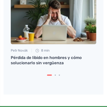
Petr Novák
8 min
Petr N
éticas
Pérdida de libido en hombres y cómo
Descu
solucionarlo sin vergüenza
y dis