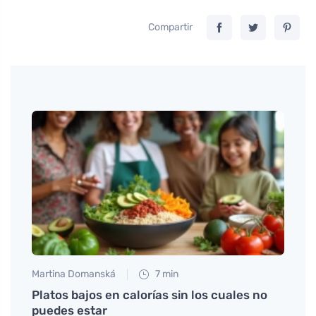
Compartir
Martina Domanská
7 min
Anna 
Platos bajos en calorías sin los cuales no
Kanel
puedes estar
para 