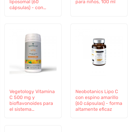
liposomal (60
para niños, 100 ml
cápsulas) - con
selenio y zinc
Vegetology Vitamina
Neobotanics Lipo C
C 500 mg y
con espino amarillo
bioflavonoides para
(60 cápsulas) - forma
el sistema
altamente eficaz
inmunitario, 60
cápsulas