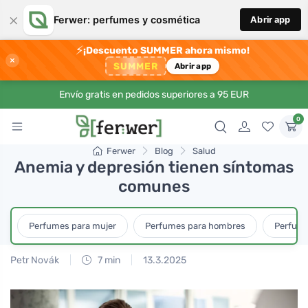
×
Ferwer: perfumes y cosmética
Abrir app
⚡
¡Descuento SUMMER ahora mismo!
×
SUMMER
Abrir app
Envío gratis en pedidos superiores a 95 EUR
0
Ferwer
Blog
Salud
Anemia y depresión tienen síntomas
comunes
Perfumes para mujer
Perfumes para hombres
Perfume
Petr Novák
7 min
13.3.2025