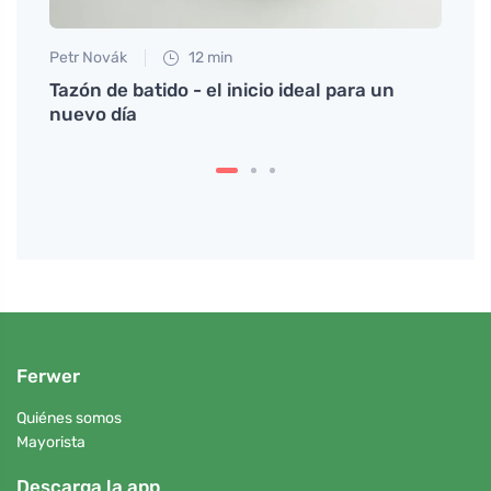
Petr Novák
12 min
Jan S
la
Tazón de batido - el inicio ideal para un
El ho
nuevo día
para 
Ferwer
Quiénes somos
Mayorista
Descarga la app