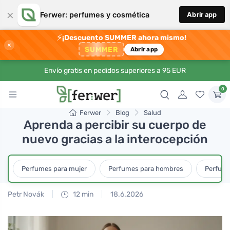
×
Ferwer: perfumes y cosmética
Abrir app
⚡
¡Descuento SUMMER ahora mismo!
×
SUMMER
Abrir app
Envío gratis en pedidos superiores a 95 EUR
0
Ferwer
Blog
Salud
Aprenda a percibir su cuerpo de
nuevo gracias a la interocepción
Perfumes para mujer
Perfumes para hombres
Perfume
Petr Novák
12 min
18.6.2026