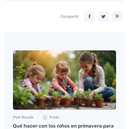
Compartir
Petr Novák
9 min
Petr N
ím
Qué hacer con los niños en primavera para
Cuida