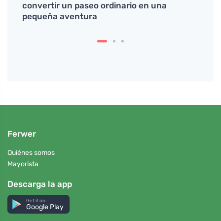
e
convertir un paseo ordinario en una
en la
pequeña aventura
Ferwer
Quiénes somos
Mayorista
Descarga la app
Get it on
Google Play