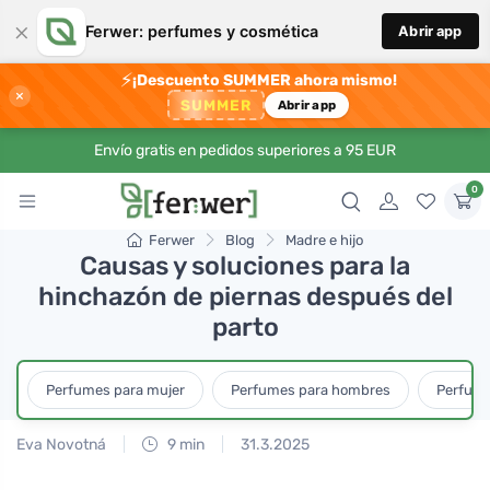
×
Ferwer: perfumes y cosmética
Abrir app
⚡
¡Descuento SUMMER ahora mismo!
×
SUMMER
Abrir app
Envío gratis en pedidos superiores a 95 EUR
0
Ferwer
Blog
Madre e hijo
Causas y soluciones para la
hinchazón de piernas después del
parto
Perfumes para mujer
Perfumes para hombres
Perfume
Eva Novotná
9 min
31.3.2025