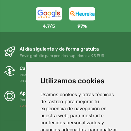
4,7/5
97%
Al día siguiente y de forma gratuita
Envío gratuito para pedidos superiores a 95 EUR
Cambios y devoluciones gratuitos
Puede devolver o cambiar su pedido en cualquier momento
Utilizamos cookies
en un plazo de 90 días
Apoyamos a Trees.org
Usamos cookies y otras técnicas
Por cada pedido plantamos un árbol. Leer más
Quiénes
de rastreo para mejorar tu
somos
.
experiencia de navegación en
nuestra web, para mostrarte
contenidos personalizados y
anuncios adecuados, para analizar