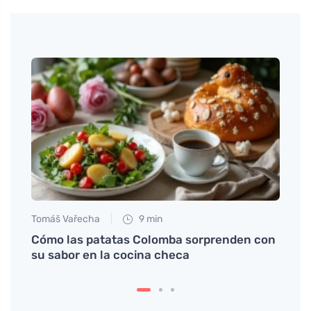
Tomáš Vařecha
9 min
Petr N
Cómo las patatas Colomba sorprenden con
Cómo 
su sabor en la cocina checa
encan