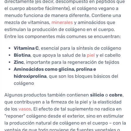
directamente (es decir, descompuesto en péptidos que
el cuerpo absorbe fácilmente), el colágeno vegano a
menudo funciona de manera diferente. Contiene una
mezcla de vitaminas,
minerales
y aminoácidos que
estimulan la producción de colágeno en el cuerpo.
Entre los componentes más comunes se encuentran:
Vitamina C
, esencial para la síntesis de colágeno
Biotina
, que apoya la salud de la
piel
y el cabello
Zinc
, importante para la regeneración de tejidos
Aminoácidos como glicina, prolina e
hidroxiprolina
, que son los bloques básicos del
colágeno
Algunos productos también contienen
silicio
o
cobre
,
que contribuyen a la firmeza de la piel y la elasticidad
de los
vasos
. El efecto de tal suplemento no radica en
"reponer" colágeno desde el exterior, sino en estimular
la producción natural de colágeno en el cuerpo – con la
ventaja de que todo proviene de fuentes vegetales o