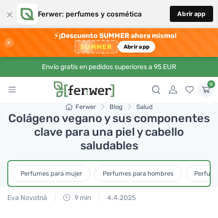
×
Ferwer: perfumes y cosmética
Abrir app
⚡
¡Descuento SUMMER ahora mismo!
×
SUMMER
Abrir app
Envío gratis en pedidos superiores a 95 EUR
0
Ferwer
Blog
Salud
Colágeno vegano y sus componentes
clave para una piel y cabello
saludables
Perfumes para mujer
Perfumes para hombres
Perfume
Eva Novotná
9 min
4.4.2025