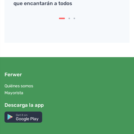
que encantarán a todos
estar
Ferwer
Quiénes somos
Mayorista
Descarga la app
Get it on
Google Play