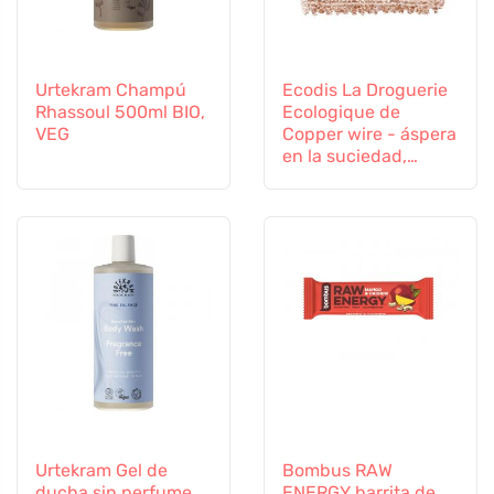
Urtekram Champú
Ecodis La Droguerie
Rhassoul 500ml BIO,
Ecologique de
VEG
Copper wire - áspera
en la suciedad,
suave en las
superficies
Urtekram Gel de
Bombus RAW
ducha sin perfume
ENERGY barrita de