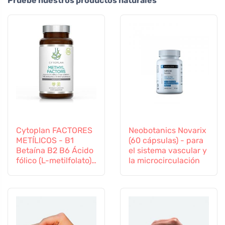
Pruebe nuestros productos naturales
Cytoplan FACTORES
Neobotanics Novarix
METÍLICOS - B1
(60 cápsulas) - para
Betaína B2 B6 Ácido
el sistema vascular y
fólico (L-metilfolato)
la microcirculación
Vitamina B12 y Zinc,
60 cápsulas