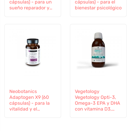
cápsulas) - para un
cápsulas) - para el
sueño reparador y
bienestar psicológico
conciliar el sueño
Neobotanics
Vegetology
Adaptogen X9 (60
Vegetology Opti-3,
cápsulas) - para la
Omega-3 EPA y DHA
vitalidad y el
con vitamina D3,
bienestar mental
líquido 150 ml, sin
sabor