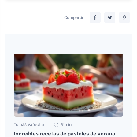
Compartir
Tomáš Vařecha
9 min
Martin
utas
Increíbles recetas de pasteles de verano
Un bu