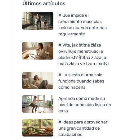
Últimos artículos
# Qué impide el
crecimiento muscular,
incluso cuando entrenas
regularmente
# Víte, jak štítná žláza
ovlivňuje menstruaci a
plodnost? Štítná žláza je
malá žláza ve tvaru motýl
# La siesta diurna solo
funciona cuando sabes
cómo hacerla
Aprenda cómo medir su
nivel de condición física en
casa
# Ideas para aprovechar
una gran cantidad de
calabacines