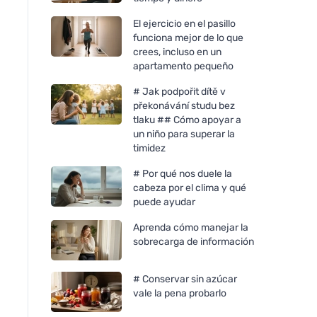
El ejercicio en el pasillo
funciona mejor de lo que
crees, incluso en un
apartamento pequeño
# Jak podpořit dítě v
překonávání studu bez
tlaku ## Cómo apoyar a
un niño para superar la
timidez
# Por qué nos duele la
cabeza por el clima y qué
puede ayudar
Aprenda cómo manejar la
sobrecarga de información
# Conservar sin azúcar
vale la pena probarlo