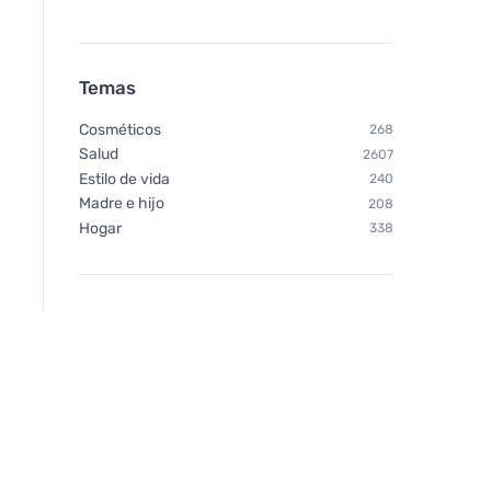
Temas
Cosméticos
268
Chimpanzee Gel energético
Chimpanzee Gel ene
Salud
2607
Limón 35g
Frutas del Bosque 
Estilo de vida
240
Madre e hijo
208
Hogar
338