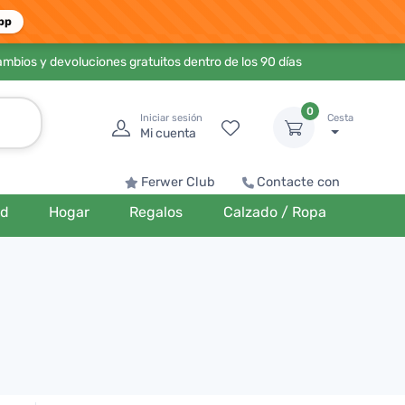
pp
ambios y devoluciones gratuitos dentro de los 90 días
0
Iniciar sesión
Cesta
Mi cuenta
Ferwer Club
Contacte con
ud
Hogar
Regalos
Calzado / Ropa