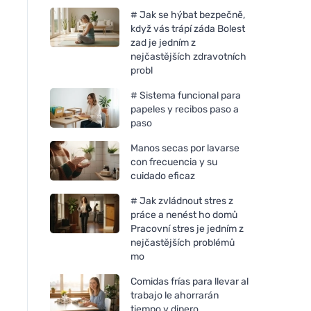
# Jak se hýbat bezpečně,
když vás trápí záda Bolest
zad je jedním z
nejčastějších zdravotních
probl
# Sistema funcional para
papeles y recibos paso a
paso
Manos secas por lavarse
con frecuencia y su
cuidado eficaz
# Jak zvládnout stres z
práce a nenést ho domů
Pracovní stres je jedním z
nejčastějších problémů
mo
Comidas frías para llevar al
trabajo le ahorrarán
tiempo y dinero