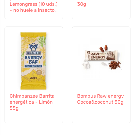
Lemongrass (10 uds.)
30g
- no huele a insectos
difíciles
Chimpanzee Barrita
Bombus Raw energy
energética - Limón
Cocoa&coconut 50g
55g