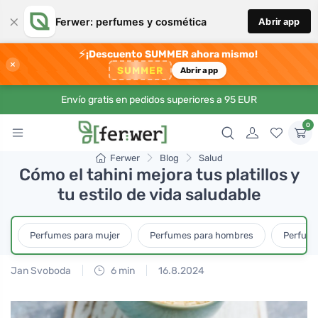
×
Ferwer: perfumes y cosmética
Abrir app
⚡
¡Descuento SUMMER ahora mismo!
×
SUMMER
Abrir app
Envío gratis en pedidos superiores a 95 EUR
0
Ferwer
Blog
Salud
Cómo el tahini mejora tus platillos y
tu estilo de vida saludable
Perfumes para mujer
Perfumes para hombres
Perfume
Jan Svoboda
6 min
16.8.2024