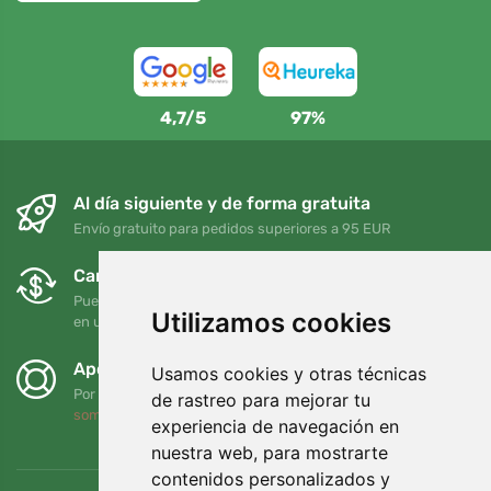
4,7/5
97%
Al día siguiente y de forma gratuita
Envío gratuito para pedidos superiores a 95 EUR
Cambios y devoluciones gratuitos
Puede devolver o cambiar su pedido en cualquier momento
Utilizamos cookies
en un plazo de 90 días
Apoyamos a Trees.org
Usamos cookies y otras técnicas
Por cada pedido plantamos un árbol. Leer más
Quiénes
de rastreo para mejorar tu
somos
.
experiencia de navegación en
nuestra web, para mostrarte
contenidos personalizados y