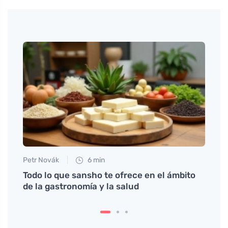
Petr Novák
6 min
Martin
ner
Todo lo que sansho te ofrece en el ámbito
Meren
de la gastronomía y la salud
tradi
festi