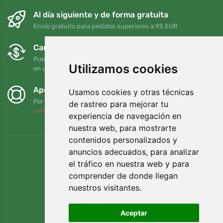
Al día siguiente y de forma gratuita
Envío gratuito para pedidos superiores a 95 EUR
Cambios y devoluciones gratuitos
Puede devolver o cambiar su pedido en cualquier momento
Utilizamos cookies
en un plazo de 90 días
Apoyamos a Trees.org
Usamos cookies y otras técnicas
Por cada pedido plantamos un árbol. Leer más
Quiénes
de rastreo para mejorar tu
somos
.
experiencia de navegación en
nuestra web, para mostrarte
contenidos personalizados y
anuncios adecuados, para analizar
el tráfico en nuestra web y para
comprender de donde llegan
nuestros visitantes.
Aceptar