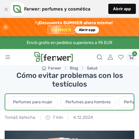
×
Ferwer: perfumes y cosmética
Abrir app
⚡
¡Descuento SUMMER ahora mismo!
×
SUMMER
Abrir app
Envío gratis en pedidos superiores a 95 EUR
0
Ferwer
Blog
Salud
Cómo evitar problemas con los
testículos
Perfumes para mujer
Perfumes para hombres
Perfume
Tomáš Vařecha
7 min
4.12.2024