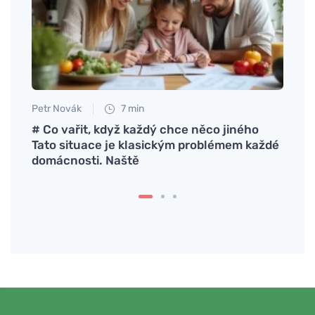
Petr Novák
7 min
Petr N
 para
# Co vařit, když každý chce něco jiného
Cómo 
Tato situace je klasickým problémem každé
cuand
domácnosti. Naště
rendi