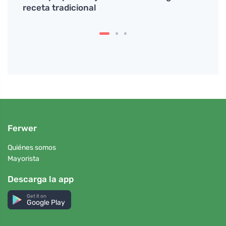
receta tradicional
mejor
Ferwer
Quiénes somos
Mayorista
Descarga la app
Get it on
Google Play