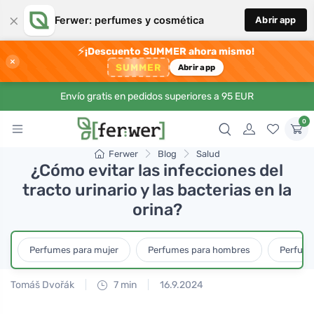
×
Ferwer: perfumes y cosmética
Abrir app
⚡
¡Descuento SUMMER ahora mismo!
×
SUMMER
Abrir app
Envío gratis en pedidos superiores a 95 EUR
0
Ferwer
Blog
Salud
¿Cómo evitar las infecciones del
tracto urinario y las bacterias en la
orina?
Perfumes para mujer
Perfumes para hombres
Perfume
Tomáš Dvořák
7 min
16.9.2024