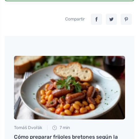
Compartir
Tomáš Dvořák
7 min
Tomáš
canas
Cómo preparar frijoles bretones según la
¿Cómo