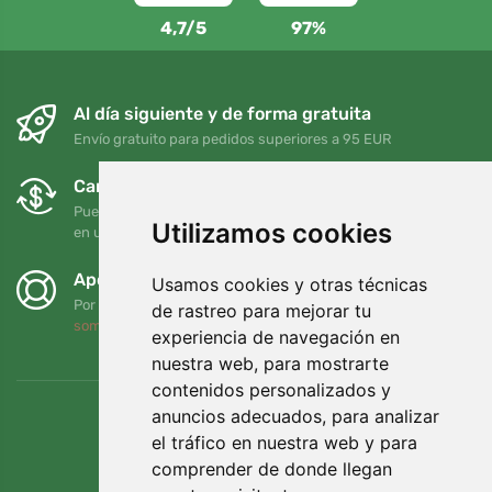
4,7/5
97%
Al día siguiente y de forma gratuita
Envío gratuito para pedidos superiores a 95 EUR
Cambios y devoluciones gratuitos
Puede devolver o cambiar su pedido en cualquier momento
Utilizamos cookies
en un plazo de 90 días
Apoyamos a Trees.org
Usamos cookies y otras técnicas
Por cada pedido plantamos un árbol. Leer más
Quiénes
de rastreo para mejorar tu
somos
.
experiencia de navegación en
nuestra web, para mostrarte
contenidos personalizados y
anuncios adecuados, para analizar
el tráfico en nuestra web y para
comprender de donde llegan