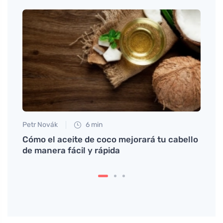
Petr Novák
6 min
Anna 
Cómo el aceite de coco mejorará tu cabello
Agua 
de manera fácil y rápida
acné