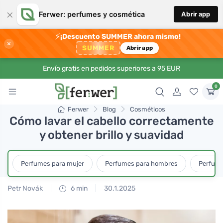
×
Ferwer: perfumes y cosmética
Abrir app
⚡
¡Descuento SUMMER ahora mismo!
×
SUMMER
Abrir app
Envío gratis en pedidos superiores a 95 EUR
0
Ferwer
Blog
Cosméticos
Cómo lavar el cabello correctamente
y obtener brillo y suavidad
Perfumes para mujer
Perfumes para hombres
Perfume
Petr Novák
6 min
30.1.2025