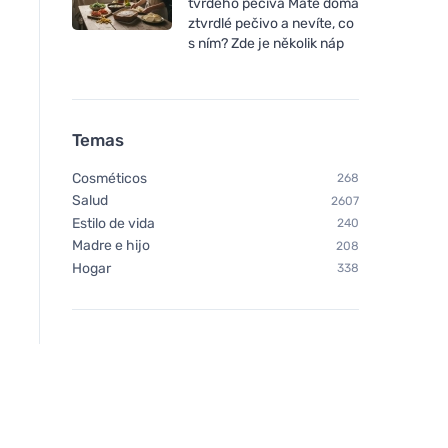
tvrdého pečiva Máte doma
ztvrdlé pečivo a nevíte, co
s ním? Zde je několik náp
Temas
Cosméticos
268
Salud
2607
Estilo de vida
240
Madre e hijo
208
Hogar
338
Weleda Aceite facial
Weleda Suero lifting
reafirmante de Granada
Genciana azul y Ha
alpina