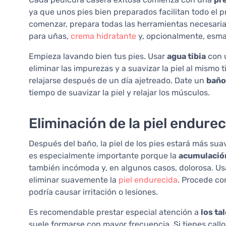
ya que unos pies bien preparados facilitan todo el 
comenzar, prepara todas las herramientas necesari
para uñas,
crema hidratante
y, opcionalmente, esma
Empieza lavando bien tus pies. Usar
agua tibia
con 
eliminar las impurezas y a suavizar la piel al mism
relajarse después de un día ajetreado. Date un
baño
tiempo de suavizar la piel y relajar los músculos.
Eliminación de la piel endure
Después del baño, la piel de los pies estará más suav
es especialmente importante porque la
acumulación
también incómoda y, en algunos casos, dolorosa. U
eliminar suavemente la
piel endurecida
. Procede co
podría causar irritación o lesiones.
Es recomendable prestar especial atención a
los ta
suele formarse con mayor frecuencia. Si tienes cal