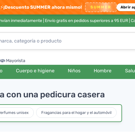
⚡
¡Descuento SUMMER ahora mismo!
SUMMER
Abrir a
envían inmediatamente |
Envío gratis en pedidos superiores a 95 EUR
| C
Mayorista
ro
Cuerpo e higiene
Niños
Hombre
Sal
da con una pedicura casera
erfumes unisex
Fragancias para el hogar y el automóvil