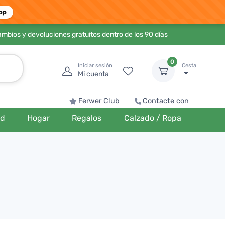
pp
ambios y devoluciones gratuitos dentro de los 90 días
0
Iniciar sesión
Cesta
Mi cuenta
Ferwer Club
Contacte con
ud
Hogar
Regalos
Calzado / Ropa