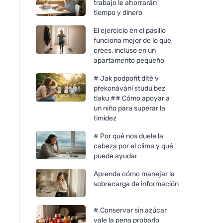
trabajo le ahorrarán
tiempo y dinero
El ejercicio en el pasillo
funciona mejor de lo que
crees, incluso en un
apartamento pequeño
# Jak podpořit dítě v
překonávání studu bez
tlaku ## Cómo apoyar a
un niño para superar la
timidez
# Por qué nos duele la
cabeza por el clima y qué
puede ayudar
Aprenda cómo manejar la
sobrecarga de información
# Conservar sin azúcar
vale la pena probarlo