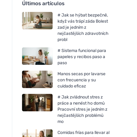
Últimos artículos
# Jak se hýbat bezpečně,
když vás trápí záda Bolest
zad je jedním z
nejčastějších zdravotních
probl
# Sistema funcional para
papeles y recibos paso a
paso
Manos secas por lavarse
con frecuencia y su
cuidado eficaz
# Jak zvládnout stres z
práce a nenést ho domů
Pracovní stres je jedním z
nejčastějších problémů
mo
Comidas frías para llevar al