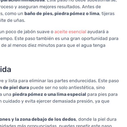
proceso y aseguran mejores resultados. Antes de
as, como un
baño de pies, piedra pómez o lima
, tijeras
lte de uñas.
un poco de jabón suave o
aceite esencial
ayudará a
o tiempo. Este paso también es una gran oportunidad para
de al menos diez minutos para que el agua tenga
cida
e y lista para eliminar las partes endurecidas. Este paso
 de piel dura
puede ser no solo antiestética, sino
sa una
piedra pómez o una lima especial
para pies para
n cuidado y evita ejercer demasiada presión, ya que
lones y la zona debajo de los dedos
, donde la piel dura
losidades más pronunciadas, puedes repetir este paso