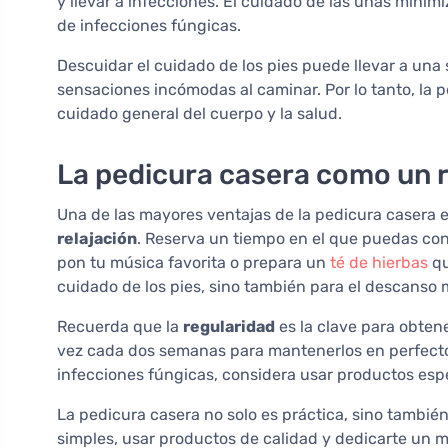
y llevar a infecciones. El cuidado de las uñas minim
de infecciones fúngicas.
Descuidar el cuidado de los pies puede llevar a un
sensaciones incómodas al caminar. Por lo tanto, la 
cuidado general del cuerpo y la salud.
La pedicura casera como un r
Una de las mayores ventajas de la pedicura casera es
relajación
. Reserva un tiempo en el que puedas co
pon tu música favorita o prepara un
té de hierbas
qu
cuidado de los pies, sino también para el descanso 
Recuerda que la
regularidad
es la clave para obtene
vez cada dos semanas para mantenerlos en perfecto 
infecciones fúngicas, considera usar productos espe
La pedicura casera no solo es práctica, sino tambié
simples, usar productos de calidad y dedicarte un m