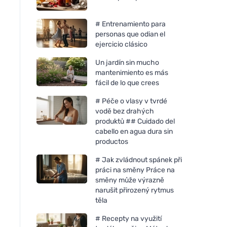
# Entrenamiento para
personas que odian el
ejercicio clásico
Un jardín sin mucho
mantenimiento es más
fácil de lo que crees
# Péče o vlasy v tvrdé
vodě bez drahých
produktů ## Cuidado del
cabello en agua dura sin
productos
# Jak zvládnout spánek při
práci na směny Práce na
směny může výrazně
narušit přirozený rytmus
těla
# Recepty na využití