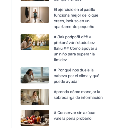
El ejercicio en el pasillo
funciona mejor de lo que
crees, incluso en un
apartamento pequeño
# Jak podpořit dítě v
překonávání studu bez
tlaku ## Cómo apoyar a
un niño para superar la
timidez
# Por qué nos duele la
cabeza por el clima y qué
puede ayudar
Aprenda cómo manejar la
sobrecarga de información
# Conservar sin azúcar
vale la pena probarlo