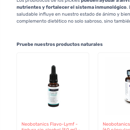
Los probióticos de los pickles
pueden ayudar a alivi
nutrientes y fortalecer el sistema inmunológico
.
saludable influye en nuestro estado de ánimo y biene
complemento dietético no solo sabroso, sino tambié
Pruebe nuestros productos naturales
Neobotanics Flavo-Lymf -
Neobotanic
tintura sin alcohol (50 ml) -
(60 cápsulas)