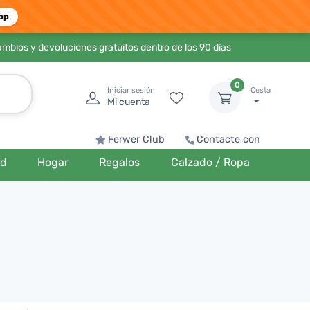
pp
ambios y devoluciones gratuitos dentro de los 90 días
0
Iniciar sesión
Cesta
Mi cuenta
Ferwer Club
Contacte con
ud
Hogar
Regalos
Calzado / Ropa