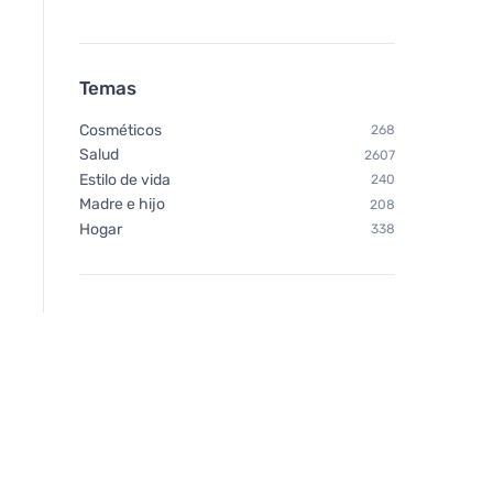
Urtekram Gel de ducha sin
Temas
perfume 500ml BIO, VEG
Cosméticos
268
Salud
2607
Estilo de vida
240
Madre e hijo
208
Hogar
338