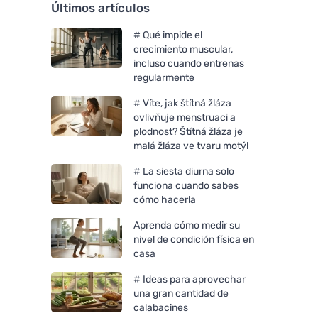
Últimos artículos
# Qué impide el
crecimiento muscular,
incluso cuando entrenas
regularmente
# Víte, jak štítná žláza
ovlivňuje menstruaci a
plodnost? Štítná žláza je
malá žláza ve tvaru motýl
# La siesta diurna solo
funciona cuando sabes
cómo hacerla
Aprenda cómo medir su
nivel de condición física en
casa
# Ideas para aprovechar
una gran cantidad de
calabacines