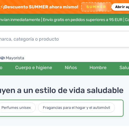
⚡
¡Descuento SUMMER ahora mismo!
SUMMER
Abrir a
envían inmediatamente |
Envío gratis en pedidos superiores a 95 EUR
| C
Mayorista
ro
Cuerpo e higiene
Niños
Hombre
Sal
en a un estilo de vida saludable
Perfumes unisex
Fragancias para el hogar y el automóvil