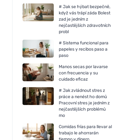
# Jak se hýbat bezpečně,
když vás trápí záda Bolest
zad je jedním z
nejčastějších zdravotních
probl
# Sistema funcional para
papeles y recibos paso a
paso
Manos secas por lavarse
con frecuencia y su
cuidado eficaz
# Jak zvládnout stres z
práce a nenést ho domů
Pracovní stres je jedním z
nejčastějších problémů
mo
Comidas frías para llevar al
trabajo le ahorrarán
tiempo y dinero