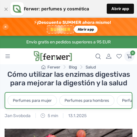
×
Ferwer: perfumes y cosmética
Abrir app
⚡
¡Descuento SUMMER ahora mismo!
×
SUMMER
Abrir app
Envío gratis en pedidos superiores a 95 EUR
0
Ferwer
Blog
Salud
Cómo utilizar las enzimas digestivas
para mejorar la digestión y la salud
Perfumes para mujer
Perfumes para hombres
Perfume
Jan Svoboda
5 min
13.1.2025