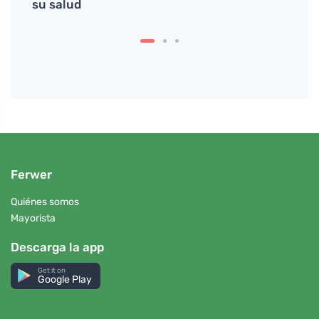
su salud
sudo
Ferwer
Quiénes somos
Mayorista
Descarga la app
Get it on
Google Play