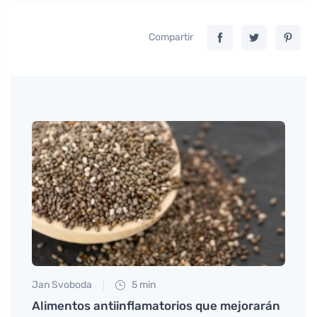
Compartir
Jan Svoboda
5 min
Petr N
des
Alimentos antiinflamatorios que mejorarán
Cómo 