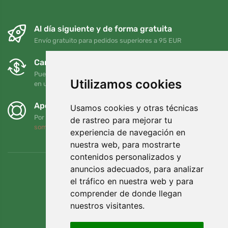
Al día siguiente y de forma gratuita
Envío gratuito para pedidos superiores a 95 EUR
Cambios y devoluciones gratuitos
Puede devolver o cambiar su pedido en cualquier momento
Utilizamos cookies
en un plazo de 90 días
Apoyamos a Trees.org
Usamos cookies y otras técnicas
Por cada pedido plantamos un árbol. Leer más
Quiénes
de rastreo para mejorar tu
somos
.
experiencia de navegación en
nuestra web, para mostrarte
contenidos personalizados y
anuncios adecuados, para analizar
el tráfico en nuestra web y para
comprender de donde llegan
nuestros visitantes.