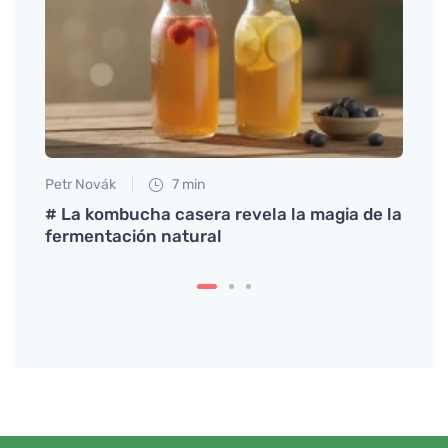
Petr Novák
7 min
Petr N
# La kombucha casera revela la magia de la
El co
fermentación natural
signi
muje