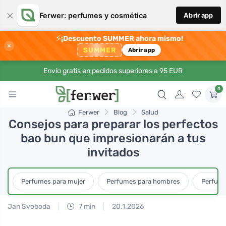
×
Ferwer: perfumes y cosmética
Abrir app
⚡
¡Descuento SUMMER ahora mismo!
×
SUMMER
Abrir app
Envío gratis en pedidos superiores a 95 EUR
0
Ferwer
Blog
Salud
Consejos para preparar los perfectos
bao bun que impresionarán a tus
invitados
Perfumes para mujer
Perfumes para hombres
Perfume
Jan Svoboda
7 min
20.1.2026