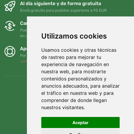
Al día siguiente y de forma gratuita
Envío gratuito para pedidos superiores a 95 EUR
Cambios y devoluciones gratuitos
Puede devolver o cambiar su pedido en cualquier momento
Utilizamos cookies
en un plazo de 90 días
Apoyamos a Trees.org
Usamos cookies y otras técnicas
Por cada pedido plantamos un árbol. Leer más
Quiénes
de rastreo para mejorar tu
somos
.
experiencia de navegación en
nuestra web, para mostrarte
contenidos personalizados y
anuncios adecuados, para analizar
el tráfico en nuestra web y para
comprender de donde llegan
nuestros visitantes.
Aceptar