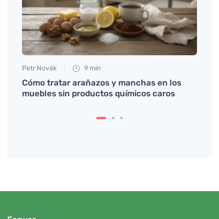
Petr Novák
9 min
Petr N
í
Cómo tratar arañazos y manchas en los
# Co 
muebles sin productos químicos caros
sous
být v