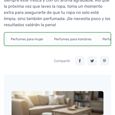
siempre esté fresca y con un aroma agradable. Así que
la próxima vez que laves la ropa, toma un momento
extra para asegurarte de que tu ropa no solo esté
limpia, sino también perfumada. ¡Se necesita poco y los
resultados valdrán la pena!
Perfumes para mujer
Perfumes para hombres
Perfume
Compartir