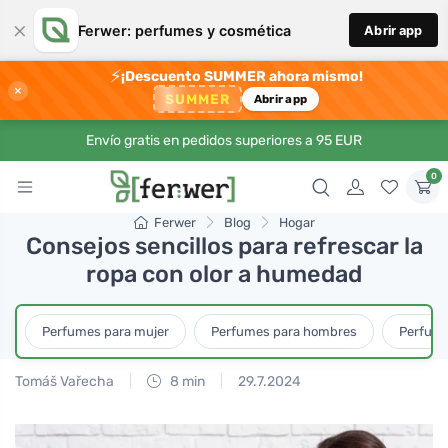
×
Ferwer: perfumes y cosmética
Abrir app
⚡
¡Descuento SUMMER ahora mismo!
×
SUMMER
Abrir app
Envío gratis en pedidos superiores a 95 EUR
0
Ferwer
Blog
Hogar
Consejos sencillos para refrescar la
ropa con olor a humedad
Perfumes para mujer
Perfumes para hombres
Perfume
Tomáš Vařecha
8 min
29.7.2024