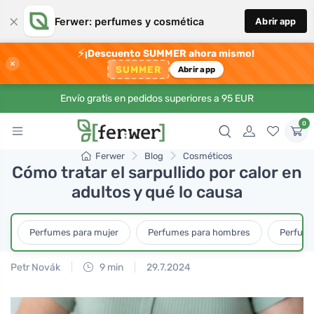
×
Ferwer: perfumes y cosmética
Abrir app
⚡
¡Descuento SUMMER ahora mismo!
×
SUMMER
Abrir app
Envío gratis en pedidos superiores a 95 EUR
0
Ferwer
Blog
Cosméticos
Cómo tratar el sarpullido por calor en
adultos y qué lo causa
Perfumes para mujer
Perfumes para hombres
Perfume
Petr Novák
9 min
29.7.2024