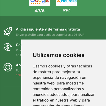
4,7/5
97%
Al día siguiente y de forma gratuita
Envío gratuito para pedidos superiores a 95 EUR
Cambios y devoluciones gratuitos
Puede devolver o cambiar su pedido en cualquier momento
Utilizamos cookies
en un plazo de 90 días
Apoyamos a Trees.org
Usamos cookies y otras técnicas
Por cada pedido plantamos un árbol. Leer más
Quiénes
de rastreo para mejorar tu
somos
.
experiencia de navegación en
nuestra web, para mostrarte
contenidos personalizados y
anuncios adecuados, para analizar
el tráfico en nuestra web y para
comprender de donde llegan