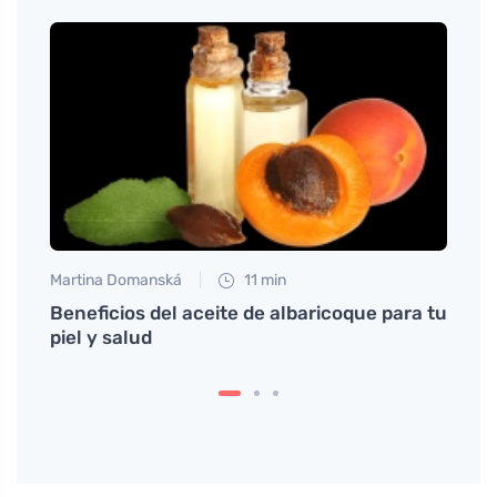
Martina Domanská
11 min
Jan S
rante
Beneficios del aceite de albaricoque para tu
Cómo 
piel y salud
mascu
ocas