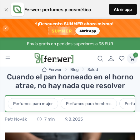
×
Ferwer: perfumes y cosmética
Abrir app
⚡
¡Descuento SUMMER ahora mismo!
×
SUMMER
Abrir app
Envío gratis en pedidos superiores a 95 EUR
0
Ferwer
Blog
Salud
Cuando el pan horneado en el horno
atrae, no hay nada que resolver
Perfumes para mujer
Perfumes para hombres
Perfume
Petr Novák
7 min
9.8.2025