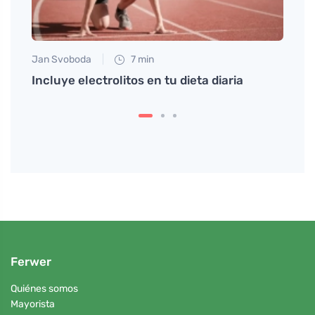
Jan Svoboda
7 min
Tomáš
n
Incluye electrolitos en tu dieta diaria
Descu
sus i
Ferwer
Quiénes somos
Mayorista