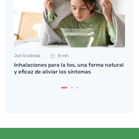
Jan Svoboda
8 min
Anna 
a
Inhalaciones para la tos, una forma natural
Descu
y eficaz de aliviar los síntomas
panqu