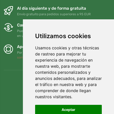
Al día siguiente y de forma gratuita
Envío gratuito para pedidos superiores a 95 EUR
Cambios y devoluciones gratuitos
Puede devolver o cambiar su pedido en cualquier momento
Utilizamos cookies
en un plazo de 90 días
Apoyamos a Trees.org
Usamos cookies y otras técnicas
Por cada pedido plantamos un árbol. Leer más
Quiénes
de rastreo para mejorar tu
somos
.
experiencia de navegación en
nuestra web, para mostrarte
contenidos personalizados y
anuncios adecuados, para analizar
el tráfico en nuestra web y para
comprender de donde llegan
nuestros visitantes.
Aceptar