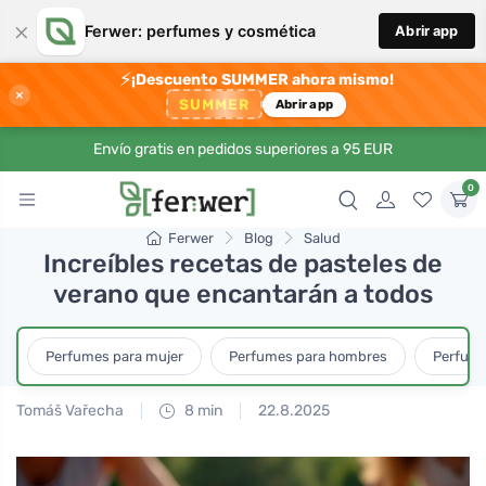
×
Ferwer: perfumes y cosmética
Abrir app
⚡
¡Descuento SUMMER ahora mismo!
×
SUMMER
Abrir app
Envío gratis en pedidos superiores a 95 EUR
0
Ferwer
Blog
Salud
Increíbles recetas de pasteles de
verano que encantarán a todos
Perfumes para mujer
Perfumes para hombres
Perfume
Tomáš Vařecha
8 min
22.8.2025