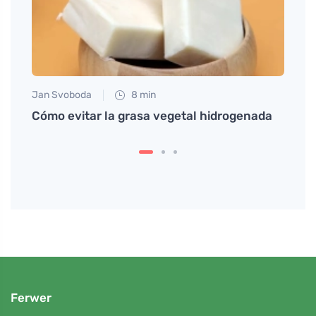
Jan Svoboda
8 min
Anna 
ta de
Cómo evitar la grasa vegetal hidrogenada
Descu
en la
Ferwer