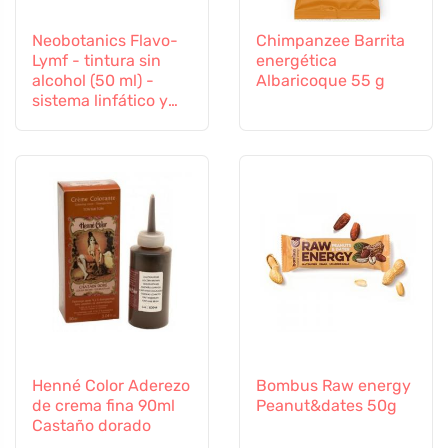
Neobotanics Flavo-
Chimpanzee Barrita
Lymf - tintura sin
energética
alcohol (50 ml) -
Albaricoque 55 g
sistema linfático y
vascular
Henné Color Aderezo
Bombus Raw energy
de crema fina 90ml
Peanut&dates 50g
Castaño dorado