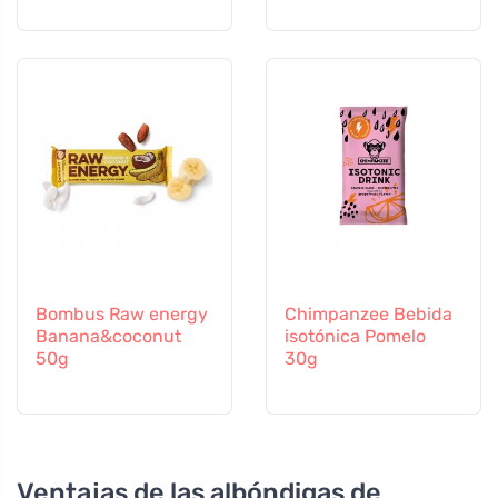
Bombus Raw energy
Chimpanzee Bebida
Banana&coconut
isotónica Pomelo
50g
30g
Ventajas de las albóndigas de