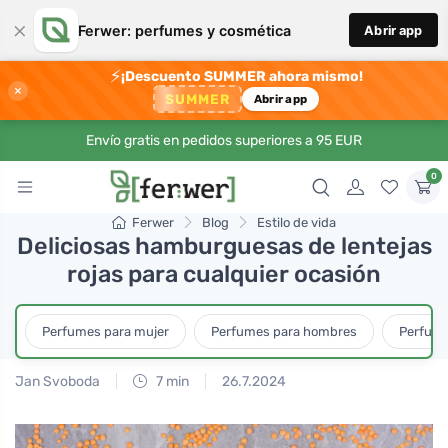
×
Ferwer: perfumes y cosmética
Abrir app
⚡
¡Descuento SUMMER ahora mismo!
×
SUMMER
Abrir app
Envío gratis en pedidos superiores a 95 EUR
0
Ferwer
Blog
Estilo de vida
Deliciosas hamburguesas de lentejas
rojas para cualquier ocasión
Perfumes para mujer
Perfumes para hombres
Perfume
Jan Svoboda
7 min
26.7.2024