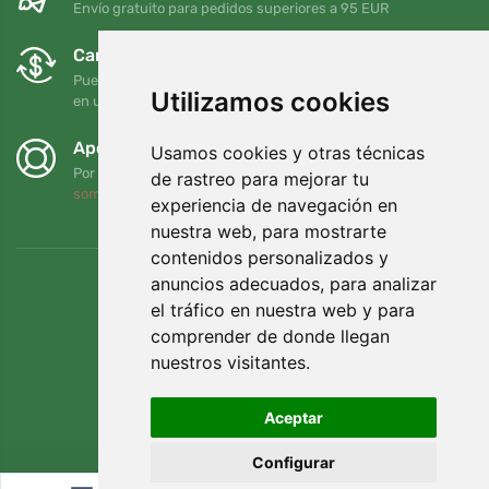
Envío gratuito para pedidos superiores a 95 EUR
Cambios y devoluciones gratuitos
Puede devolver o cambiar su pedido en cualquier momento
Utilizamos cookies
en un plazo de 90 días
Apoyamos a Trees.org
Usamos cookies y otras técnicas
Por cada pedido plantamos un árbol. Leer más
Quiénes
de rastreo para mejorar tu
somos
.
experiencia de navegación en
nuestra web, para mostrarte
contenidos personalizados y
anuncios adecuados, para analizar
el tráfico en nuestra web y para
comprender de donde llegan
nuestros visitantes.
Aceptar
Configurar