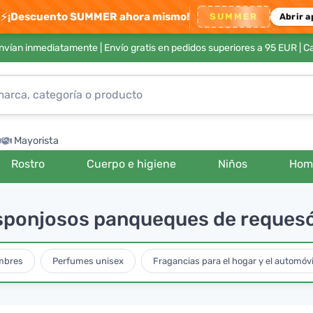
⚡
¡Descuento SUMMER ahora mismo!
SUMMER
Abrir a
envían inmediatamente |
Envío gratis en pedidos superiores a 95 EUR
| C
Mayorista
Rostro
Cuerpo e higiene
Niños
Hom
esponjosos panqueques de requesó
mbres
Perfumes unisex
Fragancias para el hogar y el automóvi