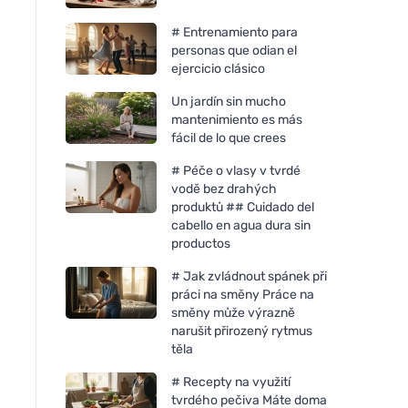
# Entrenamiento para
personas que odian el
ejercicio clásico
Un jardín sin mucho
mantenimiento es más
fácil de lo que crees
# Péče o vlasy v tvrdé
vodě bez drahých
produktů ## Cuidado del
cabello en agua dura sin
productos
# Jak zvládnout spánek při
práci na směny Práce na
směny může výrazně
narušit přirozený rytmus
těla
# Recepty na využití
tvrdého pečiva Máte doma