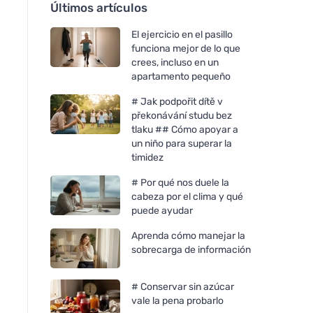
Últimos artículos
El ejercicio en el pasillo
funciona mejor de lo que
crees, incluso en un
apartamento pequeño
# Jak podpořit dítě v
překonávání studu bez
tlaku ## Cómo apoyar a
un niño para superar la
timidez
# Por qué nos duele la
cabeza por el clima y qué
puede ayudar
Aprenda cómo manejar la
sobrecarga de información
# Conservar sin azúcar
vale la pena probarlo