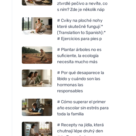
ztvrdlé pečivo a nevíte, co
s ním? Zde je několik náp
# Cviky na ploché nohy
které skutečně fungují *
(Translation to Spanish):*
# Ejercicios para pies p
# Plantar árboles no es
suficiente, la ecología
necesita mucho más
# Por qué desaparece la
libido y cuándo son las
hormonas las
responsables
# Cómo superar el primer
año escolar sin estrés para
toda la familia
# Recepty na jídla, která
chutnají lépe druhý den