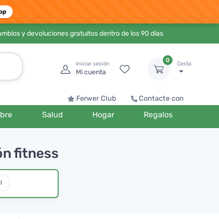
pp
ambios y devoluciones gratuitos dentro de los 90 días
0
Iniciar sesión
Cesta
Mi cuenta
Ferwer Club
Contacte con
bre
Salud
Hogar
Regalos
n fitness
l