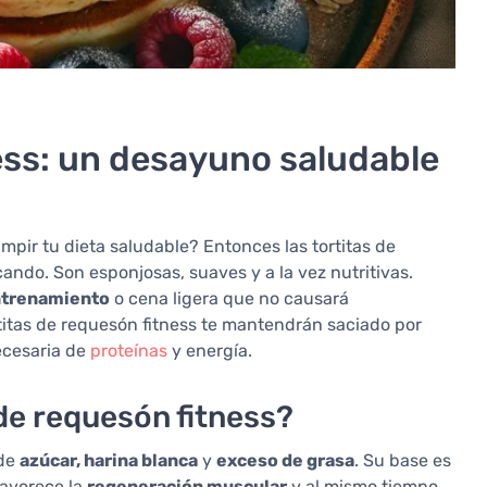
ess: un desayuno saludable
umpir tu dieta saludable? Entonces las tortitas de
ndo. Son esponjosas, suaves y a la vez nutritivas.
ntrenamiento
o cena ligera que no causará
rtitas de requesón fitness te mantendrán saciado por
ecesaria de
proteínas
y energía.
 de requesón fitness?
 de
azúcar, harina blanca
y
exceso de grasa
. Su base es
favorece la
regeneración muscular
y al mismo tiempo