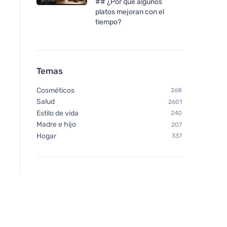
## ¿Por qué algunos
platos mejoran con el
tiempo?
Temas
Cosméticos
268
Salud
2601
Estilo de vida
240
Madre e hijo
207
Hogar
337