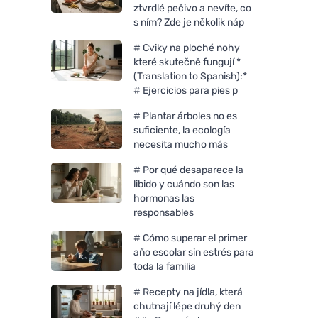
ztvrdlé pečivo a nevíte, co
s ním? Zde je několik náp
# Cviky na ploché nohy
které skutečně fungují *
(Translation to Spanish):*
# Ejercicios para pies p
# Plantar árboles no es
suficiente, la ecología
necesita mucho más
# Por qué desaparece la
libido y cuándo son las
hormonas las
responsables
# Cómo superar el primer
año escolar sin estrés para
toda la familia
# Recepty na jídla, která
chutnají lépe druhý den