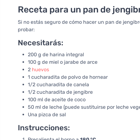
Receta para un pan de jengib
Si no estás seguro de cómo hacer un pan de jengibre
probar:
Necesitarás:
200 g de harina integral
100 g de miel o jarabe de arce
2
huevos
1 cucharadita de polvo de hornear
1/2 cucharadita de canela
1/2 cucharadita de jengibre
100 ml de aceite de coco
50 ml de leche (puede sustituirse por leche vege
Una pizca de sal
Instrucciones:
Precalienta el horno a
180 °C
.