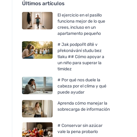
Últimos artículos
El ejercicio en el pasillo
funciona mejor de lo que
crees, incluso en un
apartamento pequeño
# Jak podpořit dítě v
překonávání studu bez
tlaku ## Cómo apoyar a
un niño para superar la
timidez
# Por qué nos duele la
cabeza por el clima y qué
puede ayudar
Aprenda cómo manejar la
sobrecarga de información
# Conservar sin azúcar
vale la pena probarlo