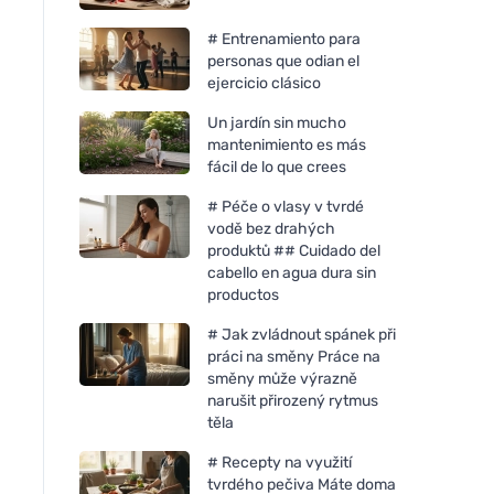
# Entrenamiento para
personas que odian el
ejercicio clásico
Un jardín sin mucho
mantenimiento es más
fácil de lo que crees
# Péče o vlasy v tvrdé
vodě bez drahých
produktů ## Cuidado del
cabello en agua dura sin
productos
# Jak zvládnout spánek při
práci na směny Práce na
směny může výrazně
narušit přirozený rytmus
těla
# Recepty na využití
tvrdého pečiva Máte doma