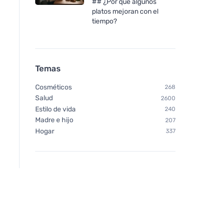
## ¿Por qué algunos
platos mejoran con el
tiempo?
Temas
Cosméticos
268
Salud
2600
Estilo de vida
240
Madre e hijo
207
Hogar
337