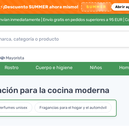
⚡
¡Descuento SUMMER ahora mismo!
SUMMER
Abrir a
envían inmediatamente |
Envío gratis en pedidos superiores a 95 EUR
| C
Mayorista
Rostro
Cuerpo e higiene
Niños
Hom
ación para la cocina moderna
erfumes unisex
Fragancias para el hogar y el automóvil