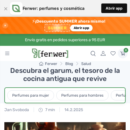
×
Ferwer: perfumes y cosmética
Abrir app
⚡
¡Descuento SUMMER ahora mismo!
×
SUMMER
Abrir app
Envío gratis en pedidos superiores a 95 EUR
0
Ferwer
Blog
Salud
Descubra el garum, el tesoro de la
cocina antigua que revive
Perfumes para mujer
Perfumes para hombres
Perfume
Jan Svoboda
7 min
14.2.2025