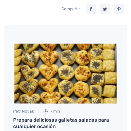
Compartir
Petr Novák
7 min
Anna 
 para
Prepara deliciosas galletas saladas para
Las m
cualquier ocasión
los n