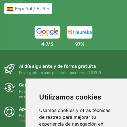
Español / EUR
4,7/5
97%
Al día siguiente y de forma gratuita
Envío gratuito para pedidos superiores a 95 EUR
Cambios y devoluciones gratuitos
Puede devolver o cambiar su pedido en cualquier momento
Utilizamos cookies
en un plazo de 90 días
Apoyamos a Trees.org
Usamos cookies y otras técnicas
Por cada pedido plantamos un árbol. Leer más
Quiénes
de rastreo para mejorar tu
somos
.
experiencia de navegación en