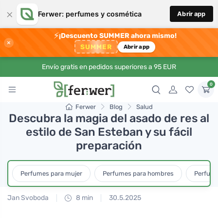
×
Ferwer: perfumes y cosmética
Abrir app
⚡
¡Descuento SUMMER ahora mismo!
×
SUMMER
Abrir app
Envío gratis en pedidos superiores a 95 EUR
0
Ferwer
Blog
Salud
Descubra la magia del asado de res al
estilo de San Esteban y su fácil
preparación
Perfumes para mujer
Perfumes para hombres
Perfume
Jan Svoboda
8 min
30.5.2025