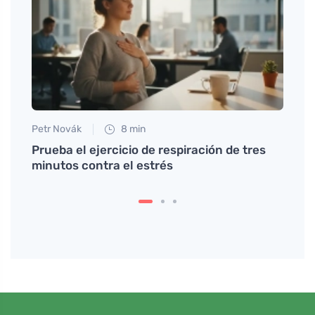
Petr Novák
8 min
Eva No
Prueba el ejercicio de respiración de tres
Cómo 
minutos contra el estrés
muslo