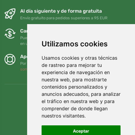
Al día siguiente y de forma gratuita
Envío gratuito para pedidos superiores a 95 EUR
Cambios y devoluciones gratuitos
Puede devolver o cambiar su pedido en cualquier momento
Utilizamos cookies
en un plazo de 90 días
Apoyamos a Trees.org
Usamos cookies y otras técnicas
Por cada pedido plantamos un árbol. Leer más
Quiénes
de rastreo para mejorar tu
somos
.
experiencia de navegación en
nuestra web, para mostrarte
contenidos personalizados y
anuncios adecuados, para analizar
el tráfico en nuestra web y para
comprender de donde llegan
nuestros visitantes.
Aceptar