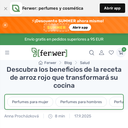
×
Ferwer: perfumes y cosmética
Abrir app
⚡
¡Descuento SUMMER ahora mismo!
×
SUMMER
Abrir app
Envío gratis en pedidos superiores a 95 EUR
0
Ferwer
Blog
Salud
Descubra los beneficios de la receta
de arroz rojo que transformará su
cocina
Perfumes para mujer
Perfumes para hombres
Perfume
Anna Procházková
8 min
17.9.2025