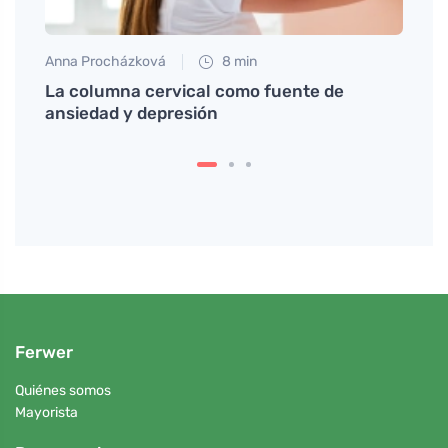
Anna Procházková
8 min
Tomáš
ia
La columna cervical como fuente de
Descu
ansiedad y depresión
en la
Ferwer
Quiénes somos
Mayorista