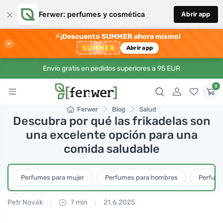
×
Ferwer: perfumes y cosmética
Abrir app
⚡
¡Descuento SUMMER ahora mismo!
×
SUMMER
Abrir app
Envío gratis en pedidos superiores a 95 EUR
0
Ferwer
Blog
Salud
Descubra por qué las frikadelas son
una excelente opción para una
comida saludable
Perfumes para mujer
Perfumes para hombres
Perfume
Petr Novák
7 min
21.6.2025