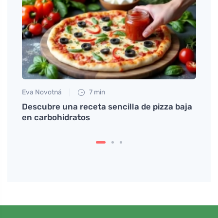
Eva Novotná
7 min
Petr N
na y
Descubre una receta sencilla de pizza baja
# ¿Qu
en carbohidratos
horm