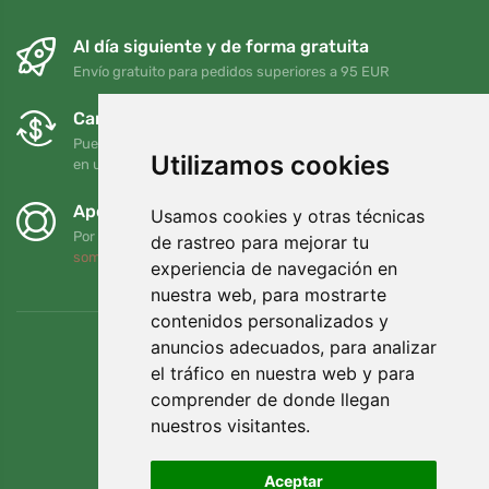
Al día siguiente y de forma gratuita
Envío gratuito para pedidos superiores a 95 EUR
Cambios y devoluciones gratuitos
Puede devolver o cambiar su pedido en cualquier momento
Utilizamos cookies
en un plazo de 90 días
Apoyamos a Trees.org
Usamos cookies y otras técnicas
Por cada pedido plantamos un árbol. Leer más
Quiénes
de rastreo para mejorar tu
somos
.
experiencia de navegación en
nuestra web, para mostrarte
contenidos personalizados y
anuncios adecuados, para analizar
el tráfico en nuestra web y para
comprender de donde llegan
nuestros visitantes.
Aceptar