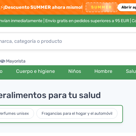
⚡
¡Descuento SUMMER ahora mismo!
SUMMER
Abrir a
envían inmediatamente |
Envío gratis en pedidos superiores a 95 EUR
| C
Mayorista
ro
Cuerpo e higiene
Niños
Hombre
Sal
eralimentos para tu salud
erfumes unisex
Fragancias para el hogar y el automóvil