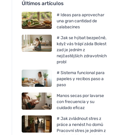
Últimos artículos
# Ideas para aprovechar
una gran cantidad de
calabacines
# Jak se hýbat bezpečně,
když vás trápí záda Bolest
zad je jedním z
nejčastějších zdravotních
probl
# Sistema funcional para
papeles y recibos paso a
paso
Manos secas por lavarse
con frecuencia y su
cuidado eficaz
# Jak zvládnout stres z
práce a nenést ho domů
Pracovní stres je jedním z