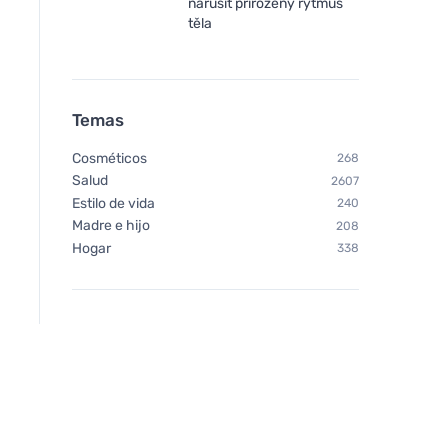
narušit přirozený rytmus
těla
Temas
Cosméticos
268
Salud
2607
Bombus Fruit Energy
Estilo de vida
Strawberry 35g Gummies
240
Madre e hijo
208
Hogar
338