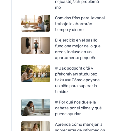
nejčastějších problémů
mo
Comidas frías para llevar al
trabajo le ahorrarán
tiempo y dinero
El ejercicio en el pasillo
funciona mejor de lo que
crees, incluso en un
apartamento pequeño
# Jak podpořit dítě v
překonávání studu bez
tlaku ## Cómo apoyar a
un niño para superar la
timidez
# Por qué nos duele la
cabeza por el clima y qué
puede ayudar
Aprenda cómo manejar la
sobrecarga de información