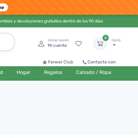
pp
ambios y devoluciones gratuitos dentro de los 90 días
0
Iniciar sesión
Cesta
Mi cuenta
Ferwer Club
Contacte con
ud
Hogar
Regalos
Calzado / Ropa