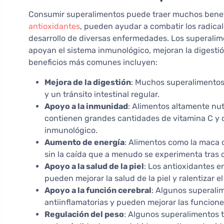
Consumir superalimentos puede traer muchos benefic
antioxidantes
, pueden ayudar a combatir los radical
desarrollo de diversas enfermedades. Los superalim
apoyan el sistema inmunológico, mejoran la digestió
beneficios más comunes incluyen:
Mejora de la digestión
: Muchos superalimentos 
y un tránsito intestinal regular.
Apoyo a la inmunidad
: Alimentos altamente nu
contienen grandes cantidades de vitamina C y o
inmunológico.
Aumento de energía
: Alimentos como la maca 
sin la caída que a menudo se experimenta tras 
Apoyo a la salud de la piel
: Los antioxidantes e
pueden mejorar la salud de la piel y ralentizar e
Apoyo a la función cerebral
: Algunos superali
antiinflamatorias y pueden mejorar las funcione
Regulación del peso
: Algunos superalimentos 