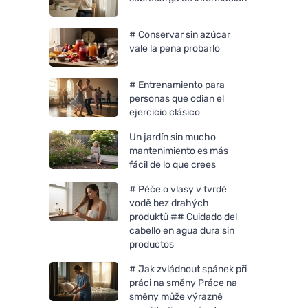
# Conservar sin azúcar
vale la pena probarlo
# Entrenamiento para
personas que odian el
ejercicio clásico
Un jardín sin mucho
mantenimiento es más
fácil de lo que crees
# Péče o vlasy v tvrdé
vodě bez drahých
produktů ## Cuidado del
cabello en agua dura sin
productos
# Jak zvládnout spánek při
práci na směny Práce na
směny může výrazně