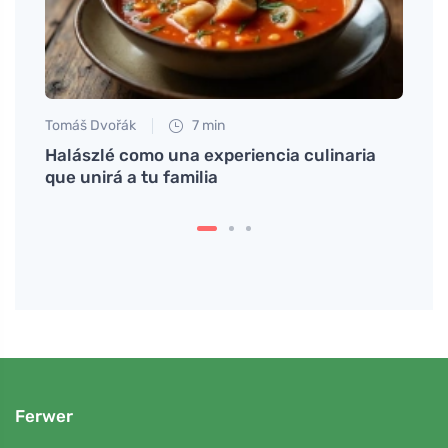
Tomáš Dvořák
7 min
Tomáš
Halászlé como una experiencia culinaria
Mitos
que unirá a tu familia
debe
Ferwer