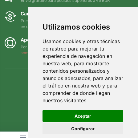
Envío gratuito para pedidos superiores a 95 EUR
Cambios y devoluciones gratuitos
Puede devolver o cambiar su pedido en cualquier momento
Utilizamos cookies
en un plazo de 90 días
Apoyamos a Trees.org
Usamos cookies y otras técnicas
Por cada pedido plantamos un árbol. Leer más
Quiénes
de rastreo para mejorar tu
somos
.
experiencia de navegación en
nuestra web, para mostrarte
contenidos personalizados y
anuncios adecuados, para analizar
el tráfico en nuestra web y para
comprender de donde llegan
nuestros visitantes.
Aceptar
Configurar