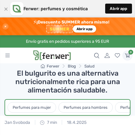
×
Ferwer: perfumes y cosmética
Abrir app
⚡
¡Descuento SUMMER ahora mismo!
×
SUMMER
Abrir app
Envío gratis en pedidos superiores a 95 EUR
0
Ferwer
Blog
Salud
El bulgurito es una alternativa
nutricionalmente rica para una
alimentación saludable.
Perfumes para mujer
Perfumes para hombres
Perfume
Jan Svoboda
7 min
18.4.2025