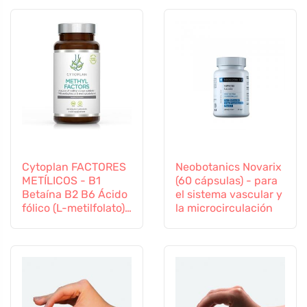
Cytoplan FACTORES
Neobotanics Novarix
METÍLICOS - B1
(60 cápsulas) - para
Betaína B2 B6 Ácido
el sistema vascular y
fólico (L-metilfolato)
la microcirculación
Vitamina B12 y Zinc,
60 cápsulas