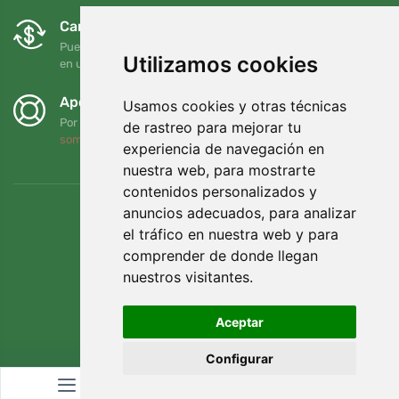
Cambios y devoluciones gratuitos
Puede devolver o cambiar su pedido en cualquier momento
Utilizamos cookies
en un plazo de 90 días
Apoyamos a Trees.org
Usamos cookies y otras técnicas
Por cada pedido plantamos un árbol. Leer más
Quiénes
de rastreo para mejorar tu
somos
.
experiencia de navegación en
nuestra web, para mostrarte
contenidos personalizados y
anuncios adecuados, para analizar
el tráfico en nuestra web y para
comprender de donde llegan
nuestros visitantes.
Aceptar
Configurar
© Topshelf s.r.o. Todos los derechos reservados.