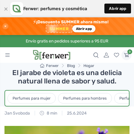
×
Ferwer: perfumes y cosmética
Abrir app
⚡
¡Descuento SUMMER ahora mismo!
×
SUMMER
Abrir app
Envío gratis en pedidos superiores a 95 EUR
0
Ferwer
Blog
Hogar
El jarabe de violeta es una delicia
natural llena de sabor y salud.
Perfumes para mujer
Perfumes para hombres
Perfume
Jan Svoboda
8 min
25.6.2024