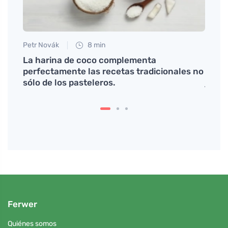
Petr Novák
8 min
Petr N
 cómo
La harina de coco complementa
# Jak
perfectamente las recetas tradicionales no
Příro
sólo de los pasteleros.
jsou 
Ferwer
Quiénes somos