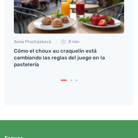
Anna Procházková
8 min
Tomáš
tema
Cómo el choux au craquelin está
Menú 
cambiando las reglas del juego en la
pastelería
Ferwer