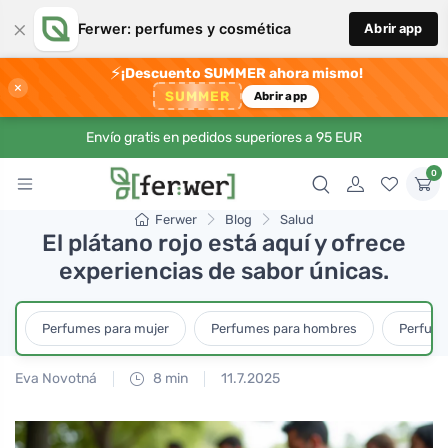
×
Ferwer: perfumes y cosmética
Abrir app
⚡
¡Descuento SUMMER ahora mismo!
×
SUMMER
Abrir app
Envío gratis en pedidos superiores a 95 EUR
0
Ferwer
Blog
Salud
El plátano rojo está aquí y ofrece
experiencias de sabor únicas.
Perfumes para mujer
Perfumes para hombres
Perfume
Eva Novotná
8 min
11.7.2025