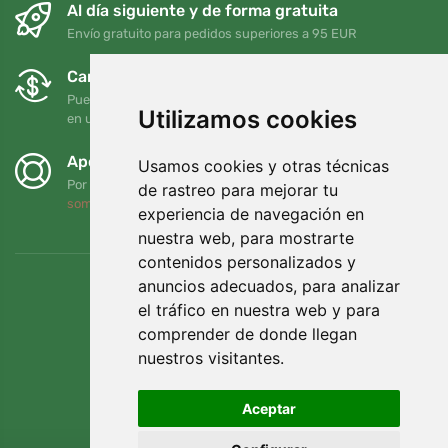
Al día siguiente y de forma gratuita
Envío gratuito para pedidos superiores a 95 EUR
Cambios y devoluciones gratuitos
Puede devolver o cambiar su pedido en cualquier momento
Utilizamos cookies
en un plazo de 90 días
Apoyamos a Trees.org
Usamos cookies y otras técnicas
Por cada pedido plantamos un árbol. Leer más
Quiénes
de rastreo para mejorar tu
somos
.
experiencia de navegación en
nuestra web, para mostrarte
contenidos personalizados y
anuncios adecuados, para analizar
el tráfico en nuestra web y para
comprender de donde llegan
nuestros visitantes.
Aceptar