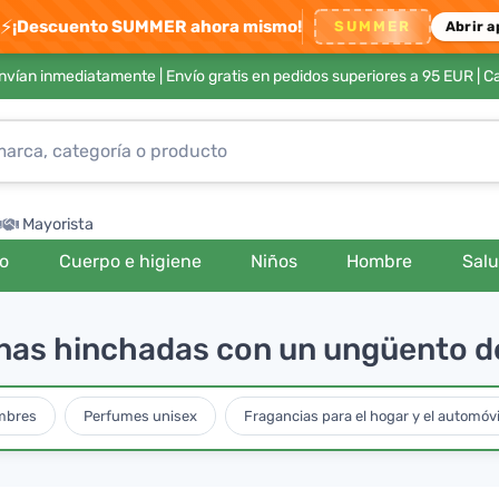
⚡
¡Descuento SUMMER ahora mismo!
SUMMER
Abrir a
envían inmediatamente |
Envío gratis en pedidos superiores a 95 EUR
| C
Mayorista
ro
Cuerpo e higiene
Niños
Hombre
Sal
ernas hinchadas con un ungüento de
mbres
Perfumes unisex
Fragancias para el hogar y el automóvi