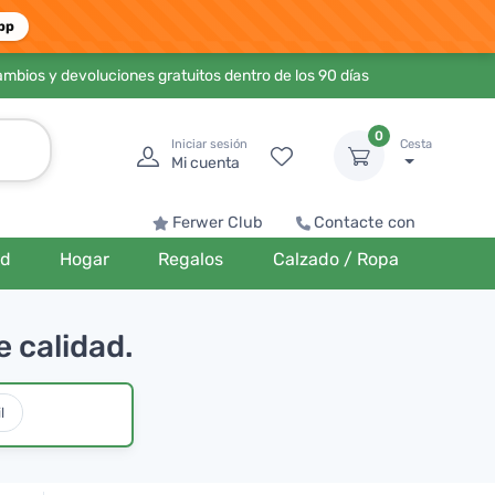
pp
ambios y devoluciones gratuitos dentro de los 90 días
0
Iniciar sesión
Cesta
Mi cuenta
Ferwer Club
Contacte con
ud
Hogar
Regalos
Calzado / Ropa
 calidad.
l