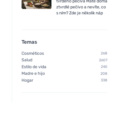
tvrdého pečiva Máte doma
ztvrdlé pečivo a nevíte, co
s ním? Zde je několik náp
Temas
Cosméticos
268
Salud
2607
Estilo de vida
240
Madre e hijo
208
Hogar
338