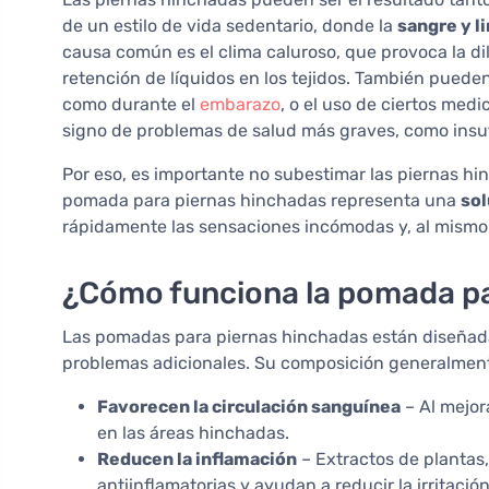
de un estilo de vida sedentario, donde la
sangre y l
causa común es el clima caluroso, que provoca la di
retención de líquidos en los tejidos. También pueden
como durante el
embarazo
, o el uso de ciertos me
signo de problemas de salud más graves, como insu
Por eso, es importante no subestimar las piernas hi
pomada para piernas hinchadas representa una
sol
rápidamente las sensaciones incómodas y, al mismo 
¿Cómo funciona la pomada pa
Las pomadas para piernas hinchadas están diseñadas
problemas adicionales. Su composición generalment
Favorecen la circulación sanguínea
– Al mejor
en las áreas hinchadas.
Reducen la inflamación
– Extractos de plantas
antiinflamatorias y ayudan a reducir la irritación