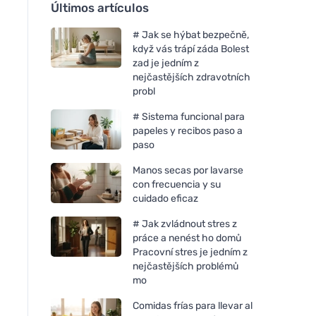
Últimos artículos
# Jak se hýbat bezpečně,
když vás trápí záda Bolest
zad je jedním z
nejčastějších zdravotních
probl
# Sistema funcional para
papeles y recibos paso a
paso
Manos secas por lavarse
con frecuencia y su
cuidado eficaz
# Jak zvládnout stres z
práce a nenést ho domů
Pracovní stres je jedním z
nejčastějších problémů
mo
Comidas frías para llevar al