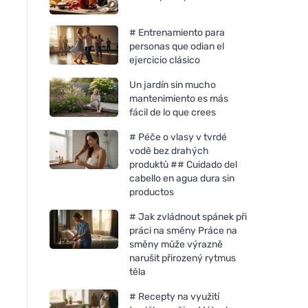
# Entrenamiento para
personas que odian el
ejercicio clásico
Un jardín sin mucho
mantenimiento es más
fácil de lo que crees
# Péče o vlasy v tvrdé
vodě bez drahých
produktů ## Cuidado del
cabello en agua dura sin
productos
# Jak zvládnout spánek při
práci na směny Práce na
směny může výrazně
narušit přirozený rytmus
těla
# Recepty na využití