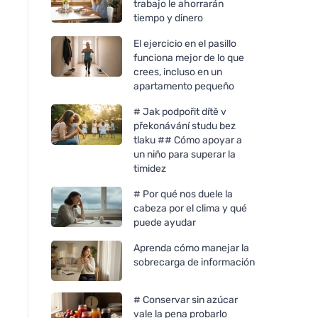
trabajo le ahorrarán
tiempo y dinero
El ejercicio en el pasillo
funciona mejor de lo que
crees, incluso en un
apartamento pequeño
# Jak podpořit dítě v
překonávání studu bez
tlaku ## Cómo apoyar a
un niño para superar la
timidez
# Por qué nos duele la
cabeza por el clima y qué
puede ayudar
Aprenda cómo manejar la
sobrecarga de información
# Conservar sin azúcar
vale la pena probarlo