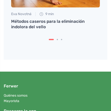
Eva Novotná
9 min
Petr N
na
Métodos caseros para la eliminación
# Las
indolora del vello
estr
Ferwer
Quiénes somos
Mayorista