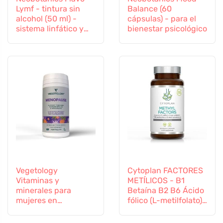
Lymf - tintura sin
Balance (60
alcohol (50 ml) -
cápsulas) - para el
sistema linfático y
bienestar psicológico
vascular
Vegetology
Cytoplan FACTORES
Vitaminas y
METÍLICOS - B1
minerales para
Betaína B2 B6 Ácido
mujeres en
fólico (L-metilfolato)
transición, 60
Vitamina B12 y Zinc,
cápsulas
60 cápsulas