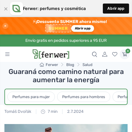
×
Ferwer: perfumes y cosmética
Abrir app
⚡
¡Descuento SUMMER ahora mismo!
×
SUMMER
Abrir app
Envío gratis en pedidos superiores a 95 EUR
0
Ferwer
Blog
Salud
Guaraná como camino natural para
aumentar la energía
Perfumes para mujer
Perfumes para hombres
Perfume
Tomáš Dvořák
7 min
2.7.2024