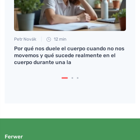
Petr Novák
12 min
Martin
t y
Por qué nos duele el cuerpo cuando no nos
Calzo
movemos y qué sucede realmente en el
cómo
cuerpo durante una la
Ferwer