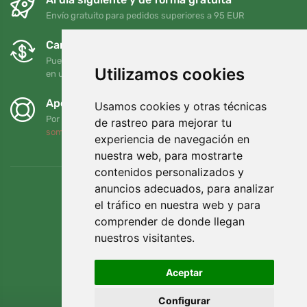
Envío gratuito para pedidos superiores a 95 EUR
Cambios y devoluciones gratuitos
Puede devolver o cambiar su pedido en cualquier momento
Utilizamos cookies
en un plazo de 90 días
Apoyamos a Trees.org
Usamos cookies y otras técnicas
Por cada pedido plantamos un árbol. Leer más
Quiénes
de rastreo para mejorar tu
somos
.
experiencia de navegación en
nuestra web, para mostrarte
contenidos personalizados y
anuncios adecuados, para analizar
el tráfico en nuestra web y para
comprender de donde llegan
nuestros visitantes.
Aceptar
Configurar