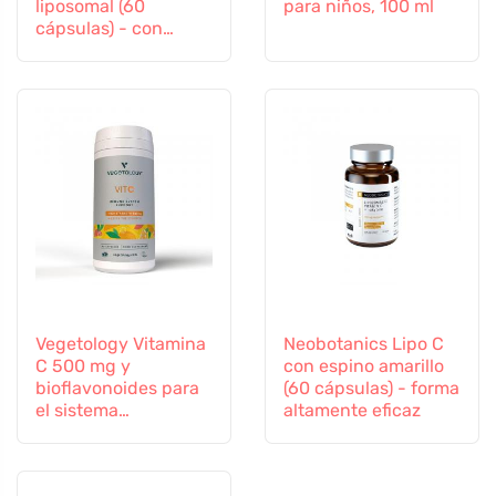
liposomal (60
para niños, 100 ml
cápsulas) - con
selenio y zinc
Vegetology Vitamina
Neobotanics Lipo C
C 500 mg y
con espino amarillo
bioflavonoides para
(60 cápsulas) - forma
el sistema
altamente eficaz
inmunitario, 60
cápsulas