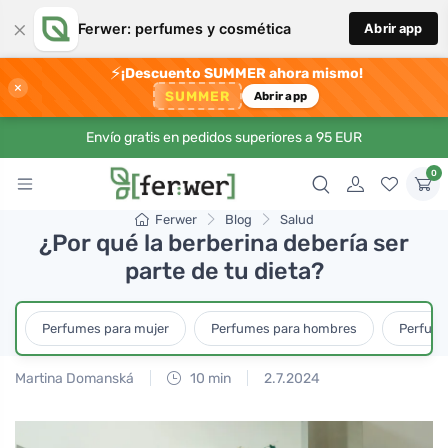
×
Ferwer: perfumes y cosmética
Abrir app
⚡
¡Descuento SUMMER ahora mismo!
×
SUMMER
Abrir app
Envío gratis en pedidos superiores a 95 EUR
0
Ferwer
Blog
Salud
¿Por qué la berberina debería ser
parte de tu dieta?
Perfumes para mujer
Perfumes para hombres
Perfume
Martina Domanská
10 min
2.7.2024