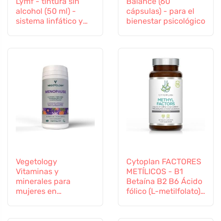
Lymf - tintura sin
Balance (60
alcohol (50 ml) -
cápsulas) - para el
sistema linfático y
bienestar psicológico
vascular
Vegetology
Cytoplan FACTORES
Vitaminas y
METÍLICOS - B1
minerales para
Betaína B2 B6 Ácido
mujeres en
fólico (L-metilfolato)
transición, 60
Vitamina B12 y Zinc,
cápsulas
60 cápsulas