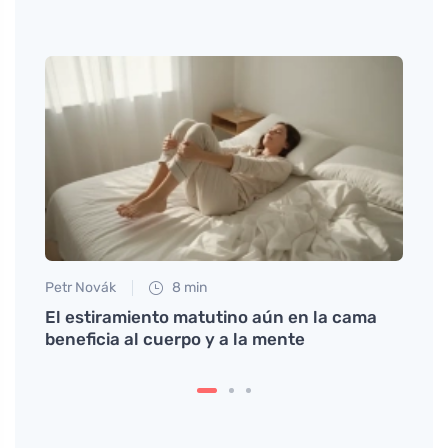
Petr Novák
8 min
Jan S
El estiramiento matutino aún en la cama
La ve
beneficia al cuerpo y a la mente
reali