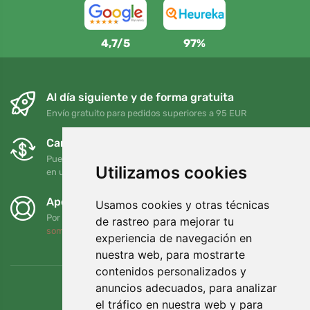
4,7/5
97%
Al día siguiente y de forma gratuita
Envío gratuito para pedidos superiores a 95 EUR
Cambios y devoluciones gratuitos
Puede devolver o cambiar su pedido en cualquier momento
Utilizamos cookies
en un plazo de 90 días
Apoyamos a Trees.org
Usamos cookies y otras técnicas
Por cada pedido plantamos un árbol. Leer más
Quiénes
de rastreo para mejorar tu
somos
.
experiencia de navegación en
nuestra web, para mostrarte
contenidos personalizados y
anuncios adecuados, para analizar
el tráfico en nuestra web y para