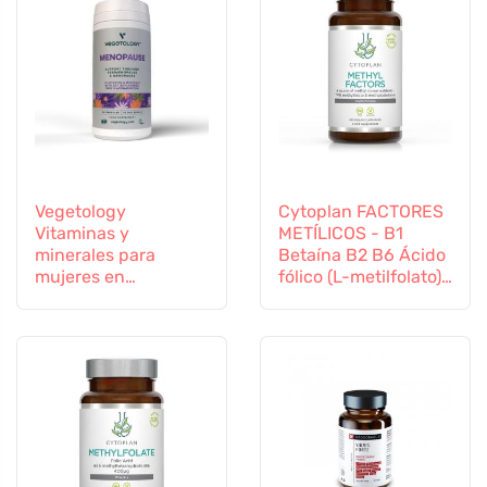
Vegetology
Cytoplan FACTORES
Vitaminas y
METÍLICOS - B1
minerales para
Betaína B2 B6 Ácido
mujeres en
fólico (L-metilfolato)
transición, 60
Vitamina B12 y Zinc,
cápsulas
60 cápsulas