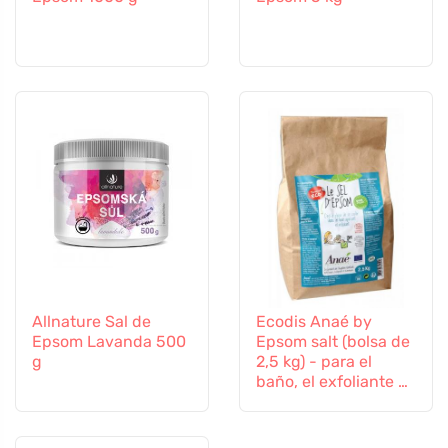
Allnature Sal de
Ecodis Anaé by
Epsom Lavanda 500
Epsom salt (bolsa de
g
2,5 kg) - para el
baño, el exfoliante y
el jardín