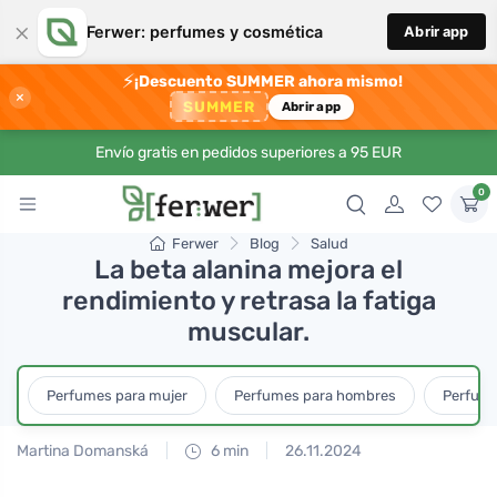
×
Ferwer: perfumes y cosmética
Abrir app
⚡
¡Descuento SUMMER ahora mismo!
×
SUMMER
Abrir app
Envío gratis en pedidos superiores a 95 EUR
0
Ferwer
Blog
Salud
La beta alanina mejora el
rendimiento y retrasa la fatiga
muscular.
Perfumes para mujer
Perfumes para hombres
Perfume
Martina Domanská
6 min
26.11.2024