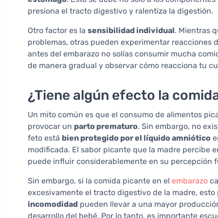
presiona el tracto digestivo y ralentiza la digestión.
Otro factor es la
sensibilidad individual
. Mientras 
problemas, otras pueden experimentar reacciones
antes del embarazo no solías consumir mucha comida
de manera gradual y observar cómo reacciona tu cu
¿Tiene algún efecto la comida
Un mito común es que el consumo de alimentos pica
provocar un
parto prematuro
. Sin embargo, no exis
feto está
bien protegido por el líquido amniótico
en
modificada. El sabor picante que la madre percibe e
puede influir considerablemente en su percepción f
Sin embargo, si la comida picante en el
embarazo
ca
excesivamente el tracto digestivo de la madre, esto 
incomodidad
pueden llevar a una mayor producción 
desarrollo del bebé. Por lo tanto, es importante esc