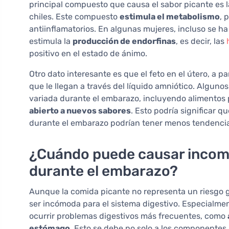
principal compuesto que causa el sabor picante es 
chiles. Este compuesto
estimula el metabolismo
, 
antiinflamatorios. En algunas mujeres, incluso se 
estimula la
producción de endorfinas
, es decir, las
positivo en el estado de ánimo.
Otro dato interesante es que el feto en el útero, a p
que le llegan a través del líquido amniótico. Algun
variada durante el embarazo, incluyendo alimentos 
abierto a nuevos sabores
. Esto podría significar 
durante el embarazo podrían tener menos tendencia 
¿Cuándo puede causar incomo
durante el embarazo?
Aunque la comida picante no representa un riesgo 
ser incómoda para el sistema digestivo. Especialm
ocurrir problemas digestivos más frecuentes, como
estómago
. Esto se debe no solo a los componentes 