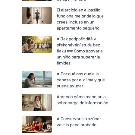
El ejercicio en el pasillo
funciona mejor de lo que
crees, incluso en un
apartamento pequeño
# Jak podpořit dítě v
překonávání studu bez
tlaku ## Cómo apoyar a
un niño para superar la
timidez
# Por qué nos duele la
cabeza por el clima y qué
puede ayudar
Aprenda cómo manejar la
sobrecarga de información
# Conservar sin azúcar
vale la pena probarlo