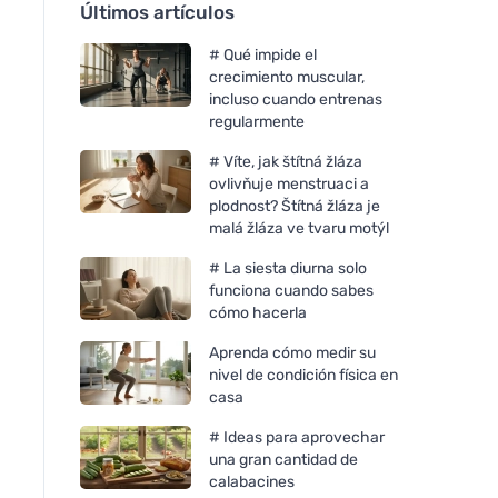
Últimos artículos
# Qué impide el
crecimiento muscular,
incluso cuando entrenas
regularmente
# Víte, jak štítná žláza
ovlivňuje menstruaci a
plodnost? Štítná žláza je
malá žláza ve tvaru motýl
# La siesta diurna solo
funciona cuando sabes
cómo hacerla
Aprenda cómo medir su
nivel de condición física en
casa
# Ideas para aprovechar
una gran cantidad de
calabacines