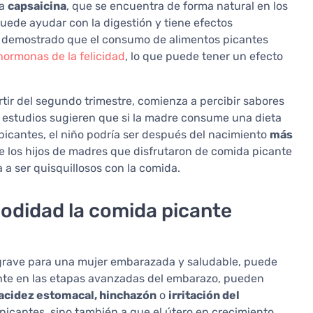
la
capsaicina
, que se encuentra de forma natural en los
puede ayudar con la digestión y tiene efectos
ha demostrado que el consumo de alimentos picantes
hormonas de la felicidad
, lo que puede tener un efecto
artir del segundo trimestre, comienza a percibir sabores
os estudios sugieren que si la madre consume una dieta
picantes, el niño podría ser después del nacimiento
más
que los hijos de madres que disfrutaron de comida picante
a ser quisquillosos con la comida.
didad la comida picante
grave para una mujer embarazada y saludable, puede
ente en las etapas avanzadas del embarazo, pueden
acidez estomacal, hinchazón
o
irritación del
picantes, sino también a que el útero en crecimiento