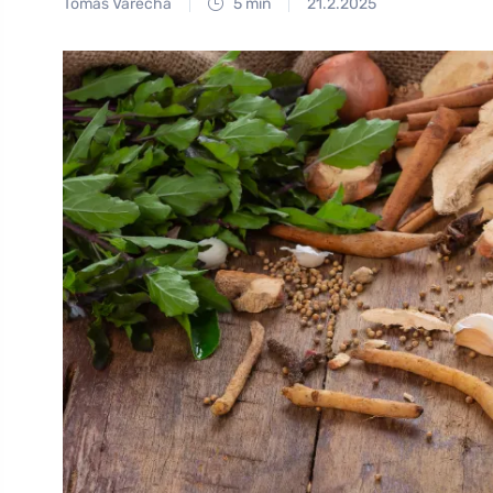
Tomáš Vařecha
5 min
21.2.2025