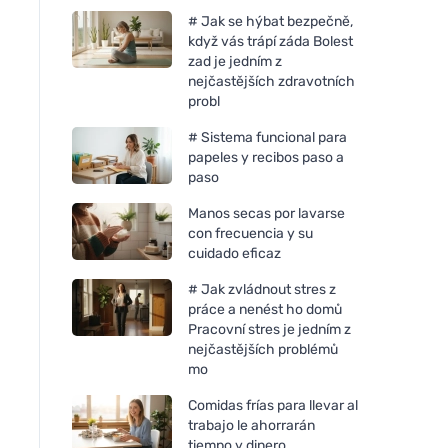
# Jak se hýbat bezpečně,
když vás trápí záda Bolest
zad je jedním z
nejčastějších zdravotních
probl
# Sistema funcional para
papeles y recibos paso a
paso
Manos secas por lavarse
con frecuencia y su
cuidado eficaz
# Jak zvládnout stres z
práce a nenést ho domů
Pracovní stres je jedním z
nejčastějších problémů
mo
Comidas frías para llevar al
trabajo le ahorrarán
tiempo y dinero