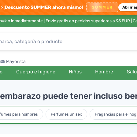
⚡
¡Descuento SUMMER ahora mismo!
SUMMER
Abrir a
envían inmediatamente |
Envío gratis en pedidos superiores a 95 EUR
| C
Mayorista
ro
Cuerpo e higiene
Niños
Hombre
Sal
 embarazo puede tener incluso be
fumes para hombres
Perfumes unisex
Fragancias para el hoga