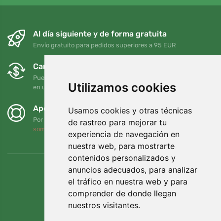
Al día siguiente y de forma gratuita
Envío gratuito para pedidos superiores a 95 EUR
Cambios y devoluciones gratuitos
Puede devolver o cambiar su pedido en cualquier momento
Utilizamos cookies
en un plazo de 90 días
Apoyamos a Trees.org
Usamos cookies y otras técnicas
Por cada pedido plantamos un árbol. Leer más
Quiénes
de rastreo para mejorar tu
somos
.
experiencia de navegación en
nuestra web, para mostrarte
contenidos personalizados y
anuncios adecuados, para analizar
el tráfico en nuestra web y para
comprender de donde llegan
nuestros visitantes.