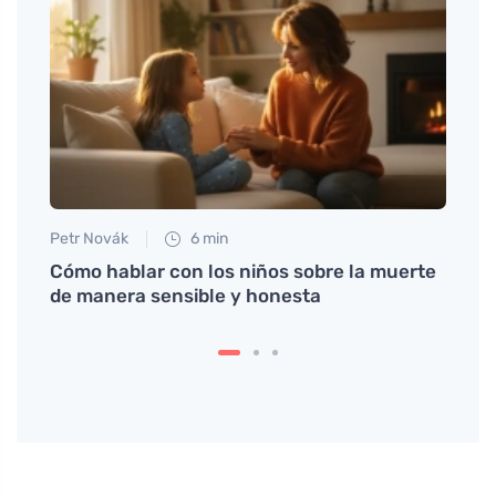
Petr Novák
6 min
Petr N
 mitos
Cómo hablar con los niños sobre la muerte
# Cóm
na
de manera sensible y honesta
antes