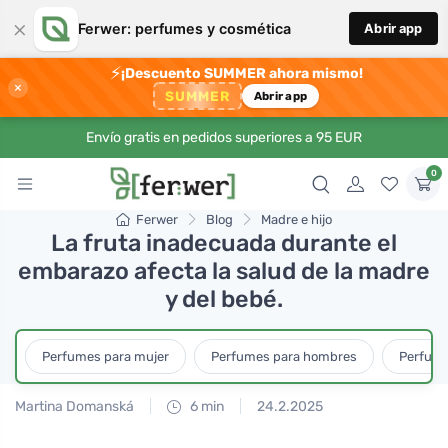
×
Ferwer: perfumes y cosmética
Abrir app
⚡
¡Descuento SUMMER ahora mismo!
×
SUMMER
Abrir app
Envío gratis en pedidos superiores a 95 EUR
0
Ferwer
Blog
Madre e hijo
La fruta inadecuada durante el
embarazo afecta la salud de la madre
y del bebé.
Perfumes para mujer
Perfumes para hombres
Perfume
Martina Domanská
6 min
24.2.2025