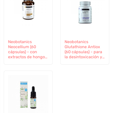
Neobotanics
Neobotanics
Neocellium (60
Glutathione Antiox
cápsulas) - con
(60 cápsulas) - para
extractos de hongos
la desintoxicación y
vitales y ginseng
el apoyo a la
inmunidad