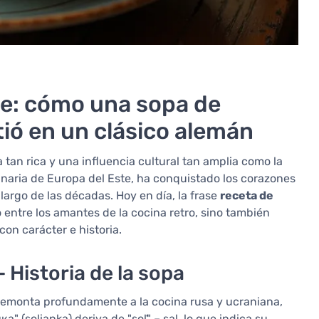
te: cómo una sopa de
tió en un clásico alemán
 tan rica y una influencia cultural tan amplia como la
ginaria de Europa del Este, ha conquistado los corazones
largo de las décadas. Hoy en día, la frase
receta de
entre los amantes de la cocina retro, sino también
on carácter e historia.
 Historia de la sopa
 remonta profundamente a la cocina rusa y ucraniana,
а" (solianka) deriva de "soľ" – sal, lo que indica su