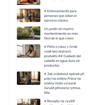
# Entrenamiento para
personas que odian el
ejercicio clásico
Un jardín sin mucho
mantenimiento es más
fácil de lo que crees
# Péče o vlasy v tvrdé
vodě bez drahých
produktů ## Cuidado del
cabello en agua dura sin
productos
# Jak zvládnout spánek při
práci na směny Práce na
směny může výrazně
narušit přirozený rytmus
těla
# Recepty na využití