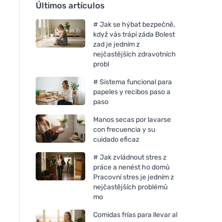
Últimos artículos
# Jak se hýbat bezpečně,
když vás trápí záda Bolest
zad je jedním z
nejčastějších zdravotních
probl
# Sistema funcional para
papeles y recibos paso a
paso
Manos secas por lavarse
con frecuencia y su
cuidado eficaz
# Jak zvládnout stres z
práce a nenést ho domů
Pracovní stres je jedním z
nejčastějších problémů
mo
Comidas frías para llevar al