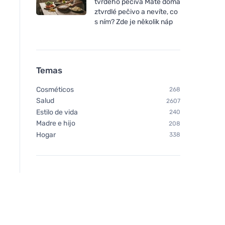
tvrdého pečiva Máte doma
ztvrdlé pečivo a nevíte, co
s ním? Zde je několik náp
Temas
Cosméticos
268
Salud
2607
Estilo de vida
240
Madre e hijo
208
Hogar
338