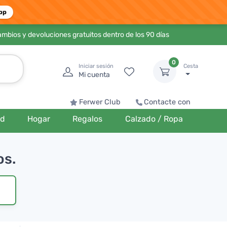
pp
ambios y devoluciones gratuitos dentro de los 90 días
0
Iniciar sesión
Cesta
Mi cuenta
Ferwer Club
Contacte con
ud
Hogar
Regalos
Calzado / Ropa
os.