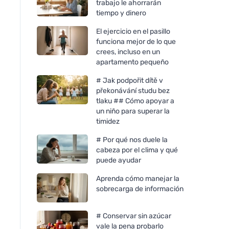
trabajo le ahorrarán
tiempo y dinero
El ejercicio en el pasillo
funciona mejor de lo que
crees, incluso en un
apartamento pequeño
# Jak podpořit dítě v
překonávání studu bez
tlaku ## Cómo apoyar a
un niño para superar la
timidez
# Por qué nos duele la
cabeza por el clima y qué
puede ayudar
Aprenda cómo manejar la
sobrecarga de información
# Conservar sin azúcar
vale la pena probarlo