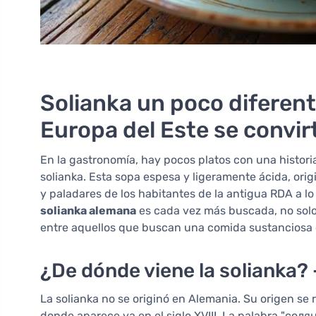
Solianka un poco diferen
Europa del Este se convir
En la gastronomía, hay pocos platos con una historia
solianka. Esta sopa espesa y ligeramente ácida, ori
y paladares de los habitantes de la antigua RDA a lo 
solianka alemana
es cada vez más buscada, no solo 
entre aquellos que buscan una comida sustanciosa c
¿De dónde viene la solianka? -
La solianka no se originó en Alemania. Su origen se
donde aparece ya en el siglo XVIII. La palabra "солянк