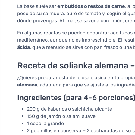
La base suele ser
embutidos o restos de carne
, a 
poco de su salmuera, puré de tomate y, según el gu
dónde provengas. Al final, se sazona con limón, crem
En algunas recetas se pueden encontrar aceitunas o 
mediterráneo, aunque no es imprescindible. El resu
ácida
, que a menudo se sirve con pan fresco o una 
Receta de solianka alemana 
¿Quieres preparar esta deliciosa clásica en tu propi
alemana
, adaptada para que se ajuste a los ingred
Ingredientes (para 4-6 porciones)
200 g de kabanos o salchicha picante
150 g de jamón o salami suave
1 cebolla grande
2 pepinillos en conserva + 2 cucharadas de su 