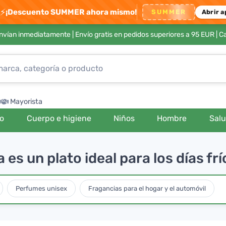
⚡
¡Descuento SUMMER ahora mismo!
SUMMER
Abrir a
envían inmediatamente |
Envío gratis en pedidos superiores a 95 EUR
| C
Mayorista
ro
Cuerpo e higiene
Niños
Hombre
Sal
es un plato ideal para los días frí
Perfumes unisex
Fragancias para el hogar y el automóvil