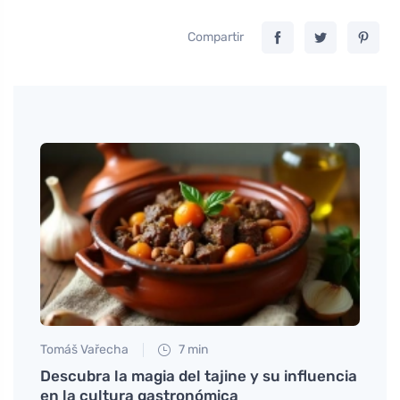
Compartir
Tomáš Vařecha
7 min
Petr N
Descubra la magia del tajine y su influencia
# Vit
en la cultura gastronómica
nadie