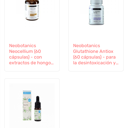
Neobotanics
Neobotanics
Neocellium (60
Glutathione Antiox
cápsulas) - con
(60 cápsulas) - para
extractos de hongos
la desintoxicación y
vitales y ginseng
el apoyo a la
inmunidad