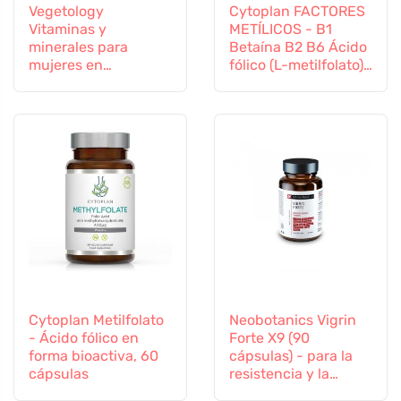
Vegetology
Cytoplan FACTORES
Vitaminas y
METÍLICOS - B1
minerales para
Betaína B2 B6 Ácido
mujeres en
fólico (L-metilfolato)
transición, 60
Vitamina B12 y Zinc,
cápsulas
60 cápsulas
Cytoplan Metilfolato
Neobotanics Vigrin
- Ácido fólico en
Forte X9 (90
forma bioactiva, 60
cápsulas) - para la
cápsulas
resistencia y la
vitalidad