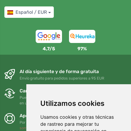
Español / EUR
4,7/5
97%
Al día siguiente y de forma gratuita
Envío gratuito para pedidos superiores a 95 EUR
Cambios y devoluciones gratuitos
Puede devolver o cambiar su pedido en cualquier momento
Utilizamos cookies
en un plazo de 90 días
Apoyamos a Trees.org
Usamos cookies y otras técnicas
Por cada pedido plantamos un árbol. Leer más
Quiénes
de rastreo para mejorar tu
somos
.