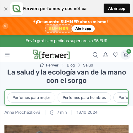
×
Ferwer: perfumes y cosmética
Abrir app
⚡
¡Descuento SUMMER ahora mismo!
×
SUMMER
Abrir app
Envío gratis en pedidos superiores a 95 EUR
0
Ferwer
Blog
Salud
La salud y la ecología van de la mano
con el sorgo
Perfumes para mujer
Perfumes para hombres
Perfume
Anna Procházková
7 min
18.10.2024