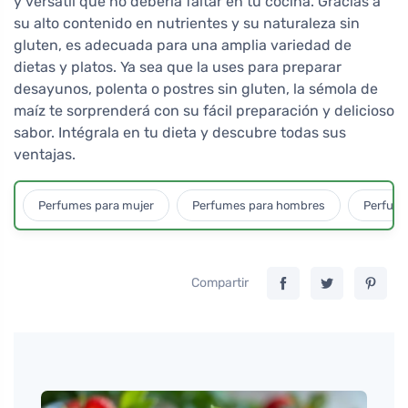
y versátil que no debería faltar en tu cocina. Gracias a
su alto contenido en nutrientes y su naturaleza sin
gluten, es adecuada para una amplia variedad de
dietas y platos. Ya sea que la uses para preparar
desayunos, polenta o postres sin gluten, la sémola de
maíz te sorprenderá con su fácil preparación y delicioso
sabor. Intégrala en tu dieta y descubre todas sus
ventajas.
Perfumes para mujer
Perfumes para hombres
Perfume
Compartir