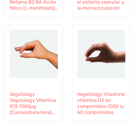
Betaína B2 B6 Ácido
el sistema vascular y
fólico (L-metilfolato)
la microcirculación
Vitamina B12 y Zinc,
60 cápsulas
Vegetology
Vegetology Vitashine
Vegetology Vitamina
vitamina D3 en
B12 1000µg
comprimidos 1000 iu
(Cianocobalamina)
60 comprimidos
de liberación gradual
60 comprimidos