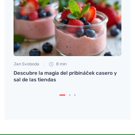
Jan Svoboda
8 min
Eva No
Descubre la magia del pribináček casero y
Por q
sal de las tiendas
sin m