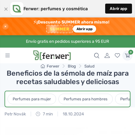
×
Ferwer: perfumes y cosmética
Abrir app
⚡
¡Descuento SUMMER ahora mismo!
×
SUMMER
Abrir app
Envío gratis en pedidos superiores a 95 EUR
0
Ferwer
Blog
Salud
Beneficios de la sémola de maíz para
recetas saludables y deliciosas
Perfumes para mujer
Perfumes para hombres
Perfume
Petr Novák
7 min
18.10.2024