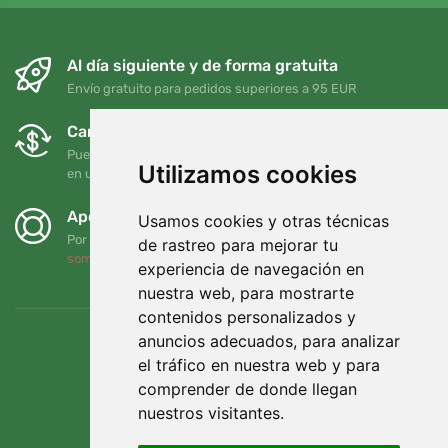
Al día siguiente y de forma gratuita
Envío gratuito para pedidos superiores a 95 EUR
Cambios y devoluciones gratuitos
Puede devolver o cambiar su pedido en cualquier momento
Utilizamos cookies
en un plazo de 90 días
Apoyamos a Trees.org
Usamos cookies y otras técnicas
Por cada pedido plantamos un árbol. Leer más
Quiénes
de rastreo para mejorar tu
somos
.
experiencia de navegación en
nuestra web, para mostrarte
contenidos personalizados y
anuncios adecuados, para analizar
el tráfico en nuestra web y para
comprender de donde llegan
nuestros visitantes.