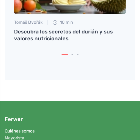
Tomáš Dvořák
10 min
Anna 
y su
Descubra los secretos del durián y sus
Descu
valores nutricionales
acomp
barba
Ferwer
Quiénes somos
Mayorista