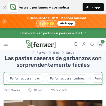
×
Ferwer: perfumes y cosmética
Abrir app
⚡
¡Descuento SUMMER ahora mismo!
×
SUMMER
Abrir app
Envío gratis en pedidos superiores a 95 EUR
0
Ferwer
Blog
Salud
Las pastas caseras de garbanzos son
sorprendentemente fáciles
Perfumes para mujer
Perfumes para hombres
Perfume
Petr Novák
10 min
25.6.2026