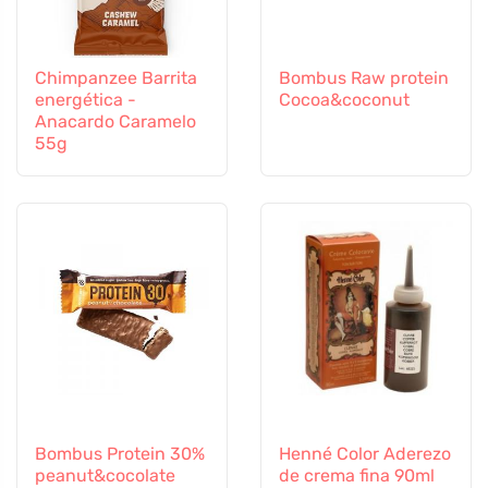
Chimpanzee Barrita
Bombus Raw protein
energética -
Cocoa&coconut
Anacardo Caramelo
55g
Bombus Protein 30%
Henné Color Aderezo
peanut&cocolate
de crema fina 90ml