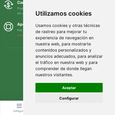
Cambios y devoluciones gratuitos
Puede devolver o cambiar su pedido en cualquier momento
Utilizamos cookies
en un plazo de 90 días
Apoyamos a Trees.org
Usamos cookies y otras técnicas
Por cada pedido plantamos un árbol. Leer más
Quiénes
de rastreo para mejorar tu
somos
.
experiencia de navegación en
nuestra web, para mostrarte
contenidos personalizados y
anuncios adecuados, para analizar
el tráfico en nuestra web y para
comprender de donde llegan
nuestros visitantes.
Aceptar
Configurar
© Topshelf s.r.o. Todos los derechos reservados.
Categoría
Buscar
Cesta