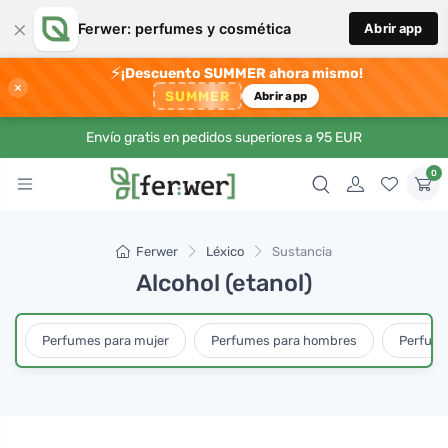
×
Ferwer: perfumes y cosmética
Abrir app
⚡
¡Descuento SUMMER ahora mismo!
×
SUMMER
Abrir app
Envío gratis en pedidos superiores a 95 EUR
0
Ferwer
Léxico
Sustancia
Alcohol (etanol)
Perfumes para mujer
Perfumes para hombres
Perfume