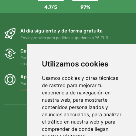
4,7/5
97%
Al día siguiente y de forma gratuita
Envío gratuito para pedidos superiores a 95 EUR
Cambios y devoluciones gratuitos
Puede devolver o cambiar su pedido en cualquier momento
Utilizamos cookies
en un plazo de 90 días
Apoyamos a Trees.org
Usamos cookies y otras técnicas
Por cada pedido plantamos un árbol. Leer más
Quiénes
de rastreo para mejorar tu
somos
.
experiencia de navegación en
nuestra web, para mostrarte
contenidos personalizados y
anuncios adecuados, para analizar
el tráfico en nuestra web y para
comprender de donde llegan