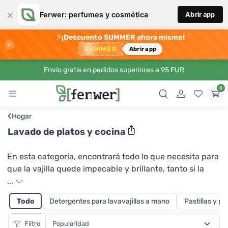
×
Ferwer: perfumes y cosmética
Abrir app
⚡
¡Descuento SUMMER ahora mismo!
×
SUMMER
Abrir app
Envío gratis en pedidos superiores a 95 EUR
0
‹
Hogar
Lavado de platos y cocina
En esta categoría, encontrará todo lo que necesita para
que la vajilla quede impecable y brillante, tanto si la
lava a mano como si utiliza el lavavajillas. El detergente
...
para lavavajillas adecuado ahorra el medio ambiente, su
Todo
Detergentes para lavavajillas a mano
Pastillas y po
salud y su tiempo, pero también puede reducir el
consumo de agua. En Ferwer puedes elegir entre una
Filtro