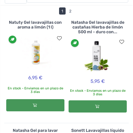
gama de productos, probar diferentes aromas y
tamaños de envases. Existen geles lavavajillas a mano,
1
2
así como pastillas, sales y polvos lavavajillas.
Natuty Gel lavavajillas con
Natasha Gel lavavajillas de
aroma a limón (1 l)
castañas Hierba de limón
500 ml - duro con...
6,95 €
5,95 €
En stock - Enviamos en un plazo de
En stock - Enviamos en un plazo de
3 días
3 días
Natasha Gel para lavar
Sonett Lavavajillas líquido