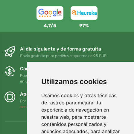
4,7/5
97%
Al día siguiente y de forma gratuita
Envío gratuito para pedidos superiores a 95 EUR
Cambios y devoluciones gratuitos
Puede devolver o cambiar su pedido en cualquier momento
Utilizamos cookies
en un plazo de 90 días
Apoyamos a Trees.org
Usamos cookies y otras técnicas
Por cada pedido plantamos un árbol. Leer más
Quiénes
de rastreo para mejorar tu
somos
.
experiencia de navegación en
nuestra web, para mostrarte
contenidos personalizados y
anuncios adecuados, para analizar