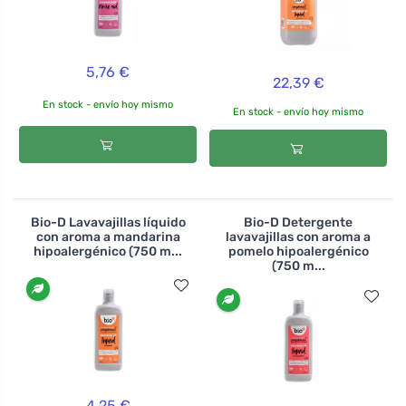
5,76 €
22,39 €
En stock - envío hoy mismo
En stock - envío hoy mismo
Bio-D Lavavajillas líquido
Bio-D Detergente
con aroma a mandarina
lavavajillas con aroma a
hipoalergénico (750 m...
pomelo hipoalergénico
(750 m...
4,25 €