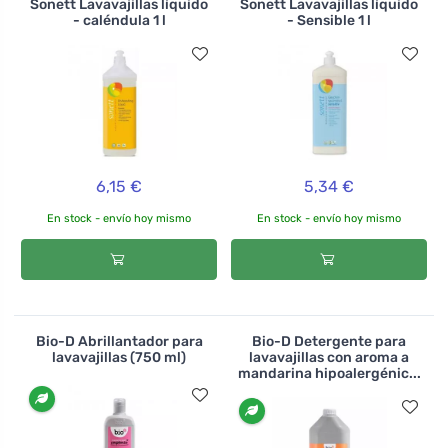
Sonett Lavavajillas líquido
Sonett Lavavajillas líquido
- caléndula 1 l
- Sensible 1 l
6,15 €
5,34 €
En stock - envío hoy mismo
En stock - envío hoy mismo
Bio-D Abrillantador para
Bio-D Detergente para
lavavajillas (750 ml)
lavavajillas con aroma a
mandarina hipoalergénic...