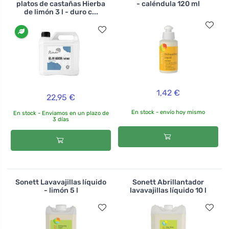
platos de castañas Hierba
- caléndula 120 ml
de limón 3 l - duro c...
1,42 €
22,95 €
En stock - envío hoy mismo
En stock - Enviamos en un plazo de
3 días
Sonett Lavavajillas líquido
Sonett Abrillantador
- limón 5 l
lavavajillas líquido 10 l