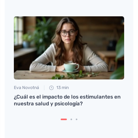
Eva Novotná
13 min
Martin
 al
¿Cuál es el impacto de los estimulantes en
Recet
nuestra salud y psicología?
espin