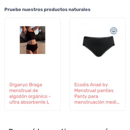
Pruebe nuestros productos naturales
Organyc Braga
Ecodis Anaé by
menstrual de
Menstrual panties
algodón orgánico -
Panty para
ultra absorbente L
menstruación media
- negro M - de
algodón orgánico
certificado