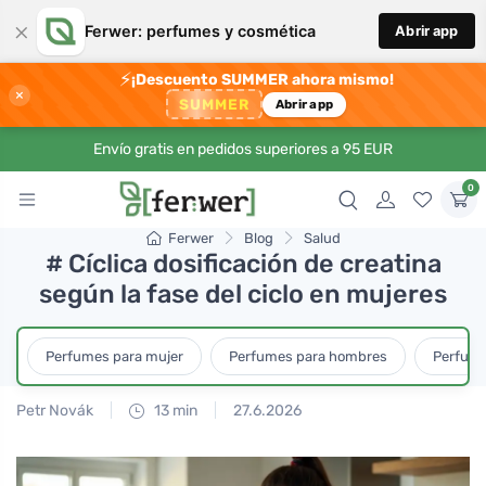
×
Ferwer: perfumes y cosmética
Abrir app
⚡
¡Descuento SUMMER ahora mismo!
×
SUMMER
Abrir app
Envío gratis en pedidos superiores a 95 EUR
0
Ferwer
Blog
Salud
# Cíclica dosificación de creatina
según la fase del ciclo en mujeres
Perfumes para mujer
Perfumes para hombres
Perfume
Petr Novák
13 min
27.6.2026