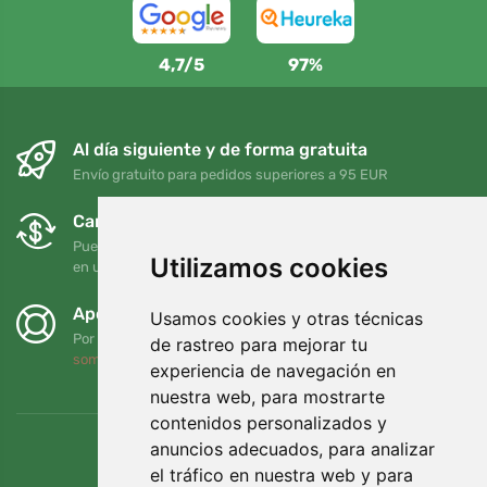
4,7/5
97%
Al día siguiente y de forma gratuita
Envío gratuito para pedidos superiores a 95 EUR
Cambios y devoluciones gratuitos
Puede devolver o cambiar su pedido en cualquier momento
Utilizamos cookies
en un plazo de 90 días
Apoyamos a Trees.org
Usamos cookies y otras técnicas
Por cada pedido plantamos un árbol. Leer más
Quiénes
de rastreo para mejorar tu
somos
.
experiencia de navegación en
nuestra web, para mostrarte
contenidos personalizados y
anuncios adecuados, para analizar
el tráfico en nuestra web y para