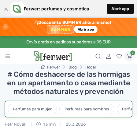
×
Ferwer: perfumes y cosmética
Abrir app
⚡
¡Descuento SUMMER ahora mismo!
×
SUMMER
Abrir app
Envío gratis en pedidos superiores a 95 EUR
0
Ferwer
Blog
Hogar
# Cómo deshacerse de las hormigas
en un apartamento o casa mediante
métodos naturales y prevención
Perfumes para mujer
Perfumes para hombres
Perfume
Petr Novák
13 min
25.3.2026