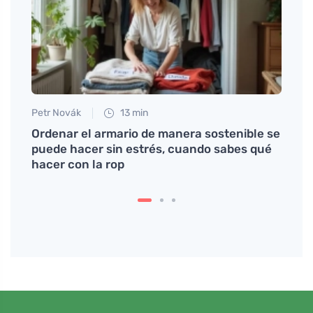
Petr Novák
13 min
Tomáš
Ordenar el armario de manera sostenible se
La ve
puede hacer sin estrés, cuando sabes qué
de lo
hacer con la rop