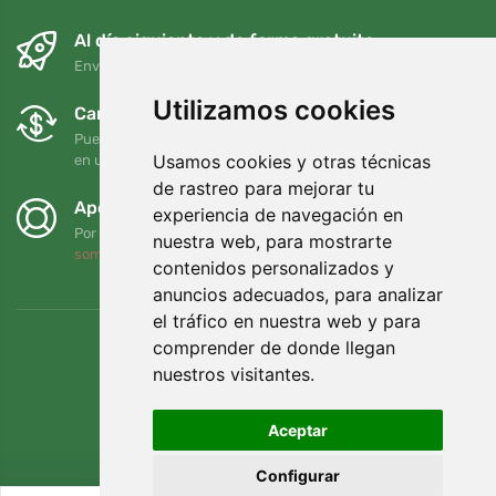
Al día siguiente y de forma gratuita
Envío gratuito para pedidos superiores a 95 EUR
Utilizamos cookies
Cambios y devoluciones gratuitos
Puede devolver o cambiar su pedido en cualquier momento
Usamos cookies y otras técnicas
en un plazo de 90 días
de rastreo para mejorar tu
Apoyamos a Trees.org
experiencia de navegación en
Por cada pedido plantamos un árbol. Leer más
Quiénes
nuestra web, para mostrarte
somos
.
contenidos personalizados y
anuncios adecuados, para analizar
el tráfico en nuestra web y para
comprender de donde llegan
nuestros visitantes.
Aceptar
Configurar